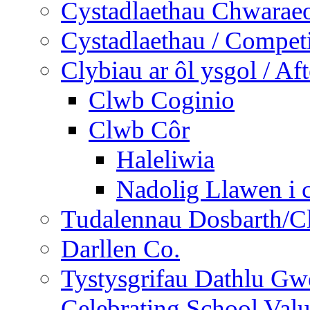
Cystadlaethau Chwaraeo
Cystadlaethau / Competi
Clybiau ar ôl ysgol / Af
Clwb Coginio
Clwb Côr
Haleliwia
Nadolig Llawen i 
Tudalennau Dosbarth/Cl
Darllen Co.
Tystysgrifau Dathlu Gwe
Celebrating School Value