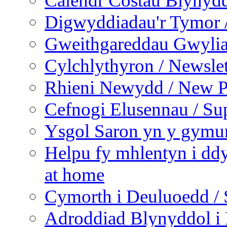
Calendr Costau Blynydd
Digwyddiadau'r Tymor /
Gweithgareddau Gwyliau
Cylchlythyron / Newslet
Rhieni Newydd / New P
Cefnogi Elusennau / Sup
Ysgol Saron yn y gymun
Helpu fy mhlentyn i ddy
at home
Cymorth i Deuluoedd / 
Adroddiad Blynyddol i 