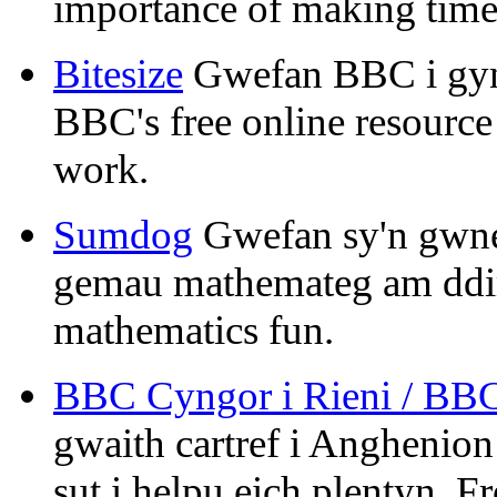
importance of making time 
Bitesize
Gwefan BBC i gyn
BBC's free online resource 
work.
Sumdog
Gwefan sy'n gwn
gemau mathemateg am ddim.
mathematics fun.
BBC Cyngor i Rieni / BBC
gwaith cartref i Angheni
sut i helpu eich plentyn. 