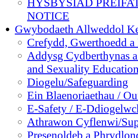
HYSBYSIAD PREIFA
NOTICE
Gwybodaeth Allweddol Ke
Crefydd, Gwerthoedd a 
Addysg Cydberthynas a
and Sexuality Educatio
Diogelu/Safeguarding
Ein Blaenoriaethau / Our
E-Safety / E-Ddiogelwc
Athrawon Cyflenwi/Sup
Presenoldeb a Phrydlon