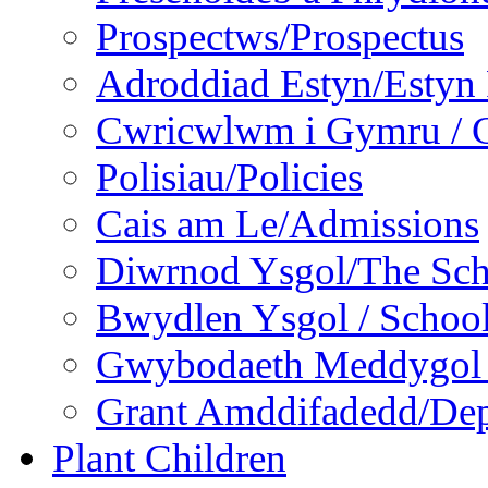
Prospectws/Prospectus
Adroddiad Estyn/Estyn
Cwricwlwm i Gymru / C
Polisiau/Policies
Cais am Le/Admissions
Diwrnod Ysgol/The Sc
Bwydlen Ysgol / Schoo
Gwybodaeth Meddygol /
Grant Amddifadedd/Dep
Plant Children