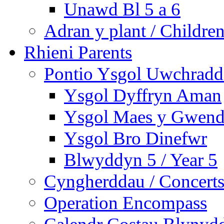
Unawd Bl 5 a 6
Adran y plant / Children
Rhieni Parents
Pontio Ysgol Uwchradd 
Ysgol Dyffryn Aman
Ysgol Maes y Gwend
Ysgol Bro Dinefwr
Blwyddyn 5 / Year 5
Cyngherddau / Concert
Operation Encompass