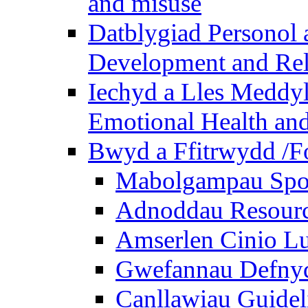
and misuse
Datblygiad Personol 
Development and Rel
Iechyd a Lles Meddyl
Emotional Health and
Bwyd a Ffitrwydd /F
Mabolgampau Spo
Adnoddau Resour
Amserlen Cinio Lu
Gwefannau Defnyd
Canllawiau Guidel