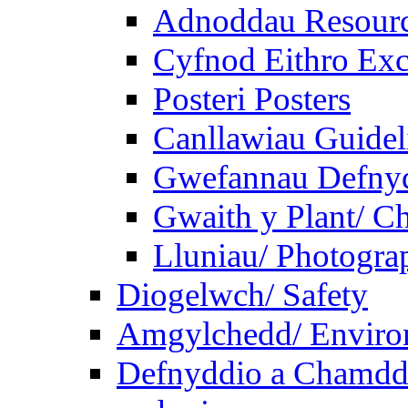
Adnoddau Resour
Cyfnod Eithro Exc
Posteri Posters
Canllawiau Guidel
Gwefannau Defnyd
Gwaith y Plant/ Ch
Lluniau/ Photogra
Diogelwch/ Safety
Amgylchedd/ Enviro
Defnyddio a Chamdde