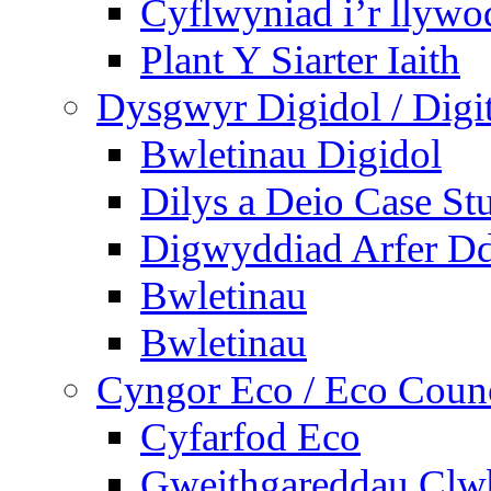
Cyflwyniad i’r llywo
Plant Y Siarter Iaith
Dysgwyr Digidol / Digit
Bwletinau Digidol
Dilys a Deio Case St
Digwyddiad Arfer Dd
Bwletinau
Bwletinau
Cyngor Eco / Eco Coun
Cyfarfod Eco
Gweithgareddau Clw