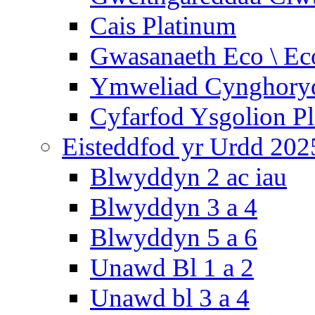
Cais Platinum
Gwasanaeth Eco \ Ec
Ymweliad Cynghoryd
Cyfarfod Ysgolion P
Eisteddfod yr Urdd 202
Blwyddyn 2 ac iau
Blwyddyn 3 a 4
Blwyddyn 5 a 6
Unawd Bl 1 a 2
Unawd bl 3 a 4