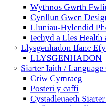
Wythnos Gwrth Fwlio
Cynllun Gwen Design
Lluniau-Hylendid Ph
Iechyd a Lles Health
Llysgenhadon Ifanc Ef
LLYSGENHADON
Siarter Iaith / Language
Criw Cymraeg
Posteri y caffi
Cystadleuaeth Siarte