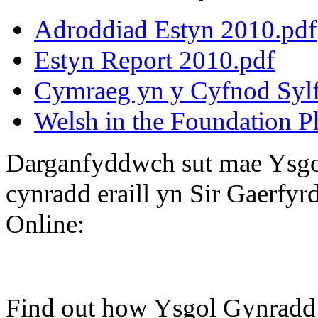
Adroddiad Estyn 2010.pdf
Estyn Report 2010.pdf
Cymraeg yn y Cyfnod Sylf
Welsh in the Foundation P
Darganfyddwch sut mae Ysgo
cynradd eraill yn Sir Gaerfy
Online:
Find out how Ysgol Gynradd 