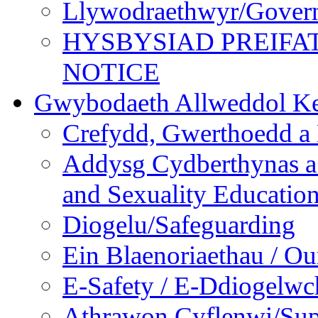
Llywodraethwyr/Gover
HYSBYSIAD PREIFA
NOTICE
Gwybodaeth Allweddol Ke
Crefydd, Gwerthoedd a 
Addysg Cydberthynas a
and Sexuality Educatio
Diogelu/Safeguarding
Ein Blaenoriaethau / Our
E-Safety / E-Ddiogelwc
Athrawon Cyflenwi/Sup