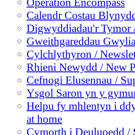
Operation Encompass
Calendr Costau Blynydd
Digwyddiadau'r Tymor /
Gweithgareddau Gwyliau
Cylchlythyron / Newslet
Rhieni Newydd / New P
Cefnogi Elusennau / Sup
Ysgol Saron yn y gymun
Helpu fy mhlentyn i ddy
at home
Cymorth i Deuluoedd / 