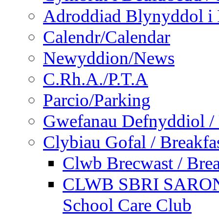
Adroddiad Blynyddol i 
Calendr/Calendar
Newyddion/News
C.Rh.A./P.T.A
Parcio/Parking
Gwefanau Defnyddiol / 
Clybiau Gofal / Breakfa
Clwb Brecwast / Brea
CLWB SBRI SARON - 
School Care Club