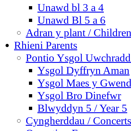
Unawd bl 3 a 4
Unawd Bl 5 a 6
Adran y plant / Children
Rhieni Parents
Pontio Ysgol Uwchradd 
Ysgol Dyffryn Aman
Ysgol Maes y Gwend
Ysgol Bro Dinefwr
Blwyddyn 5 / Year 5
Cyngherddau / Concert