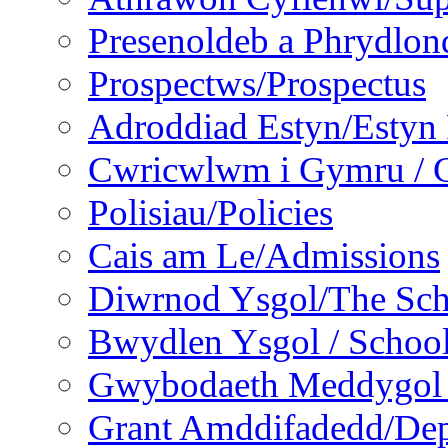
Presenoldeb a Phrydlon
Prospectws/Prospectus
Adroddiad Estyn/Estyn
Cwricwlwm i Gymru / C
Polisiau/Policies
Cais am Le/Admissions
Diwrnod Ysgol/The Sc
Bwydlen Ysgol / Schoo
Gwybodaeth Meddygol /
Grant Amddifadedd/Dep