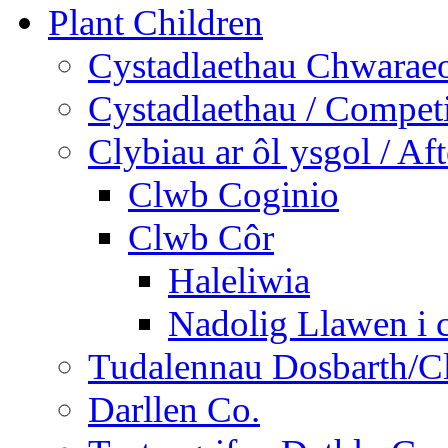
Plant Children
Cystadlaethau Chwaraeo
Cystadlaethau / Competi
Clybiau ar ôl ysgol / Af
Clwb Coginio
Clwb Côr
Haleliwia
Nadolig Llawen i 
Tudalennau Dosbarth/Cl
Darllen Co.