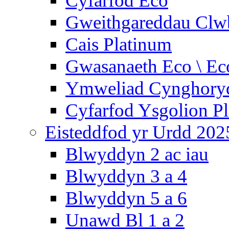
Cyfarfod Eco
Gweithgareddau Clw
Cais Platinum
Gwasanaeth Eco \ Ec
Ymweliad Cynghoryd
Cyfarfod Ysgolion P
Eisteddfod yr Urdd 202
Blwyddyn 2 ac iau
Blwyddyn 3 a 4
Blwyddyn 5 a 6
Unawd Bl 1 a 2