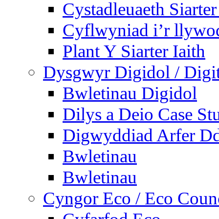
Cystadleuaeth Siarte
Cyflwyniad i’r llywo
Plant Y Siarter Iaith
Dysgwyr Digidol / Digit
Bwletinau Digidol
Dilys a Deio Case St
Digwyddiad Arfer Dd
Bwletinau
Bwletinau
Cyngor Eco / Eco Coun