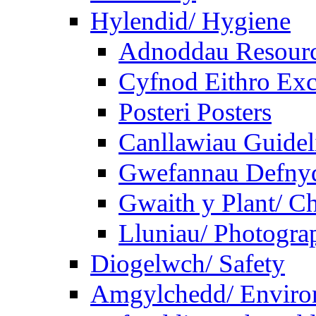
Hylendid/ Hygiene
Adnoddau Resour
Cyfnod Eithro Exc
Posteri Posters
Canllawiau Guidel
Gwefannau Defnyd
Gwaith y Plant/ Ch
Lluniau/ Photogra
Diogelwch/ Safety
Amgylchedd/ Enviro