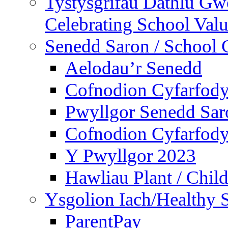
Tystysgrifau Dathlu Gwe
Celebrating School Value
Senedd Saron / School 
Aelodau’r Senedd
Cofnodion Cyfarfod
Pwyllgor Senedd Sar
Cofnodion Cyfarfod
Y Pwyllgor 2023
Hawliau Plant / Child
Ysgolion Iach/Healthy 
ParentPay