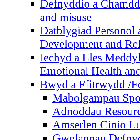
Defnyddio a Chamdde
and misuse
Datblygiad Personol 
Development and Rel
Iechyd a Lles Meddyl
Emotional Health and
Bwyd a Ffitrwydd /F
Mabolgampau Spo
Adnoddau Resour
Amserlen Cinio Lu
Gwefannau Defnyd