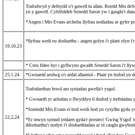
Trafodwyd y defnydd o'r gawell tu allan. Roedd Mrs de
yn y gawell. Cyfrifoldeb Senedd Saron yw i gasglu'r dat
*Angen i Mrs Evans archebu llyfrau nodiadau ar gyfer p
*llyfrau wedi eu dosbarthu - angen gofyn i'r plant ofyn 
19.10.23
* Creu fideo byr i gyflwyno gwaith Senedd Saron i'r ll
25.1.24
*Gwnaetd arolwg o'r ardal allannol - Plant yn trafod yn dd
Trafodaethau brwd am syniadau gwella'r ysgol.
* Gwnaeth yr aelodau o flwyddyn 6 drafod y trefniadau
*Soniodd Mrs Evans ei bod wedi bod yn cysylltu gyda ys
22,2,24
*Er mwyn symud ymlaen gyda'r prosiect 'Gwisg Ysgol' ro
ddosbarthu'r nodyn i'r dosbarthiadau ar ol casglu gwybo