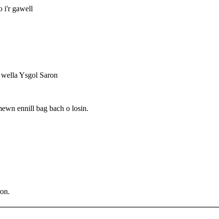
 i'r gawell
i wella Ysgol Saron
mewn ennill bag bach o losin.
ron.