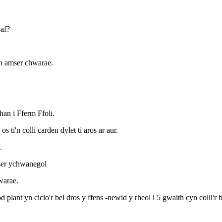
af?
en amser chwarae.
an i Fferm Ffoli.
ti'n colli carden dylet ti aros ar aur.
.
mser ychwanegol
warae.
ant yn cicio'r bel dros y ffens -newid y rheol i 5 gwaith cyn colli'r 