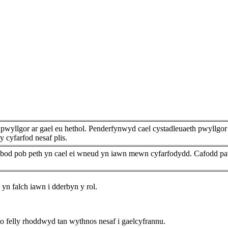
pwyllgor ar gael eu hethol. Penderfynwyd cael cystadleuaeth pwyllgor
 cyfarfod nesaf plis.
bod pob peth yn cael ei wneud yn iawn mewn cyfarfodydd. Cafodd paw
n falch iawn i dderbyn y rol.
 felly rhoddwyd tan wythnos nesaf i gaelcyfrannu.