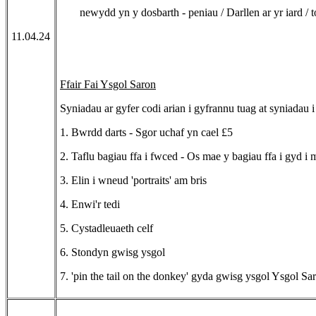
newydd yn y dosbarth - peniau / Darllen ar yr iard / to
11.04.24
Ffair Fai Ysgol Saron
Syniadau ar gyfer codi arian i gyfrannu tuag at syniadau 
1. Bwrdd darts - Sgor uchaf yn cael £5
2. Taflu bagiau ffa i fwced - Os mae y bagiau ffa i gyd i 
3. Elin i wneud 'portraits' am bris
4. Enwi'r tedi
5. Cystadleuaeth celf
6. Stondyn gwisg ysgol
7. 'pin the tail on the donkey' gyda gwisg ysgol Ysgol Sa