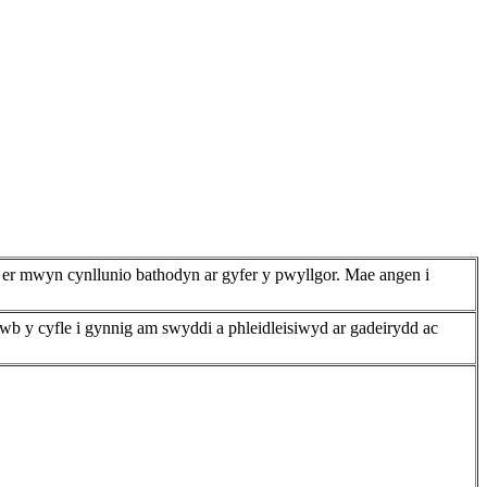
 er mwyn cynllunio bathodyn ar gyfer y pwyllgor. Mae angen i
b y cyfle i gynnig am swyddi a phleidleisiwyd ar gadeirydd ac