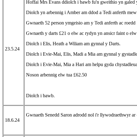
Hoffai Mrs Evans ddiolch i bawb fu'n gweithio yn galed 
Diolch yn arbennig i Amber am ddod a Tedi anferth me
Gwnaeth 52 person ymgeisio am y Tedi anferth ac roedd
Gwnaeth y darts £21 o elw ac rydyn yn ansicr faint o el
Diolch i Elis, Heath a Wiliam am gynnal y Darts.
23.5.24
Diolch i Evie-Mai, Elis, Madi a Mia am gynnal y gystadle
Diolch i Evie-Mai, Mia a Hari am helpu gyda chystadleua
Noson arbennig elw tua £62.50
Diolch i bawb.
Gwnaeth Senedd Saron adrodd nol i'r llywodraethwyr a
18.6.24