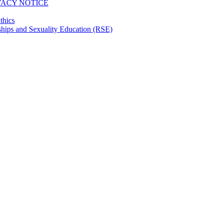
VACY NOTICE
thics
hips and Sexuality Education (RSE)