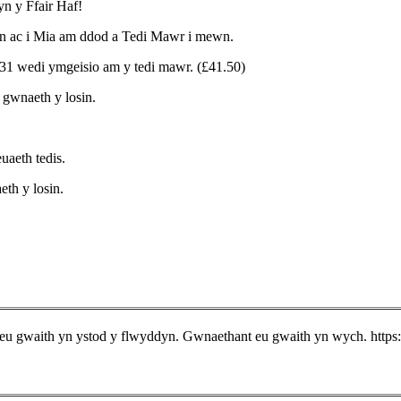
yn y Ffair Haf!
wn ac i Mia am ddod a Tedi Mawr i mewn.
 31 wedi ymgeisio am y tedi mawr. (£41.50)
w gwnaeth y losin.
uaeth tedis.
eth y losin.
r eu gwaith yn ystod y flwyddyn. Gwnaethant eu gwaith yn wych. h