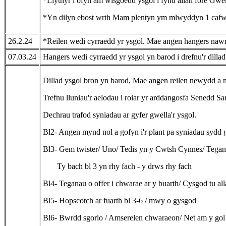
*Llythyr i ofyn am wisgoedd ysgol i fynd allan fore Gwe
*Yn dilyn ebost wrth Mam plentyn ym mlwyddyn 1 cafwyd
26.2.24
*Reilen wedi cyrraedd yr ysgol. Mae angen hangers nawr
07.03.24
Hangers wedi cyrraedd yr ysgol yn barod i drefnu'r dillad
Dillad ysgol bron yn barod, Mae angen reilen newydd a m
Trefnu lluniau'r aelodau i roiar yr arddangosfa Senedd Sa
Dechrau trafod syniadau ar gyfer gwella'r ysgol.
Bl2- Angen mynd nol a gofyn i'r plant pa syniadau sydd 
Bl3- Gem twister/ Uno/ Tedis yn y Cwtsh Cynnes/ Tegan
Ty bach bl 3 yn rhy fach - y drws rhy fach
Bl4- Teganau o offer i chwarae ar y buarth/ Cysgod tu al
Bl5- Hopscotch ar fuarth bl 3-6 / mwy o gysgod
Bl6- Bwrdd sgorio / Amserelen chwaraeon/ Net am y gol