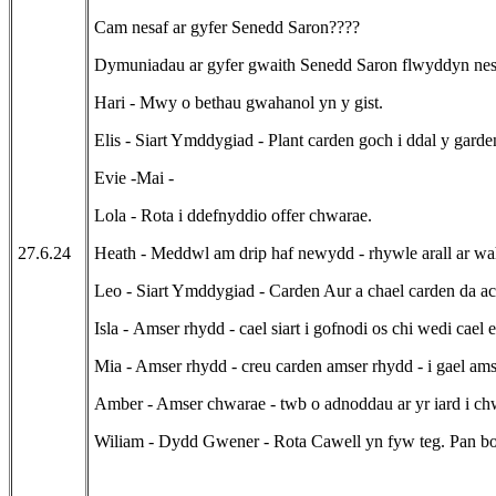
Cam nesaf ar gyfer Senedd Saron????
Dymuniadau ar gyfer gwaith Senedd Saron flwyddyn nes
Hari - Mwy o bethau gwahanol yn y gist.
Elis - Siart Ymddygiad - Plant carden goch i ddal y gard
Evie -Mai -
Lola - Rota i ddefnyddio offer chwarae.
27.6.24
Heath - Meddwl am drip haf newydd - rhywle arall ar wah
Leo - Siart Ymddygiad - Carden Aur a chael carden da ac os 
Isla - Amser rhydd - cael siart i gofnodi os chi wedi cael e
Mia - Amser rhydd - creu carden amser rhydd - i gael a
Amber - Amser chwarae - twb o adnoddau ar yr iard i ch
Wiliam - Dydd Gwener - Rota Cawell yn fyw teg. Pan bod pl