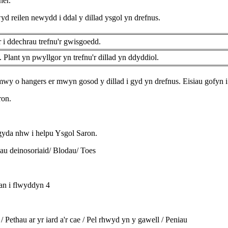
ner.
 reilen newydd i ddal y dillad ysgol yn drefnus.
 i ddechrau trefnu'r gwisgoedd.
. Plant yn pwyllgor yn trefnu'r dillad yn ddyddiol.
wy o hangers er mwyn gosod y dillad i gyd yn drefnus. Eisiau gofyn i 
ron.
gyda nhw i helpu Ysgol Saron.
au deinosoriaid/ Blodau/ Toes
lan i flwyddyn 4
 / Pethau ar yr iard a'r cae / Pel rhwyd yn y gawell / Peniau