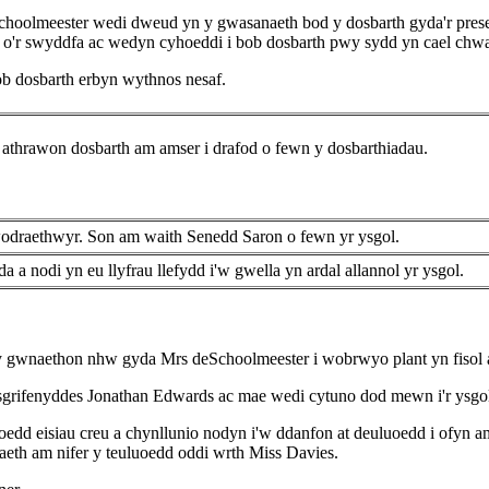
Schoolmeester wedi dweud yn y gwasanaeth bod y dosbarth gyda'r pr
a o'r swyddfa ac wedyn cyhoeddi i bob dosbarth pwy sydd yn cael chwa
ob dosbarth erbyn wythnos nesaf.
i'r athrawon dosbarth am amser i drafod o fewn y dosbarthiadau.
ywodraethwyr. Son am waith Senedd Saron o fewn yr ysgol.
a a nodi yn eu llyfrau llefydd i'w gwella yn ardal allannol yr ysgol.
 y gwnaethon nhw gyda Mrs deSchoolmeester i wobrwyo plant yn fisol 
grifenyddes Jonathan Edwards ac mae wedi cytuno dod mewn i'r ysgol 
edd eisiau creu a chynllunio nodyn i'w ddanfon at deuluoedd i ofyn
daeth am nifer y teuluoedd oddi wrth Miss Davies.