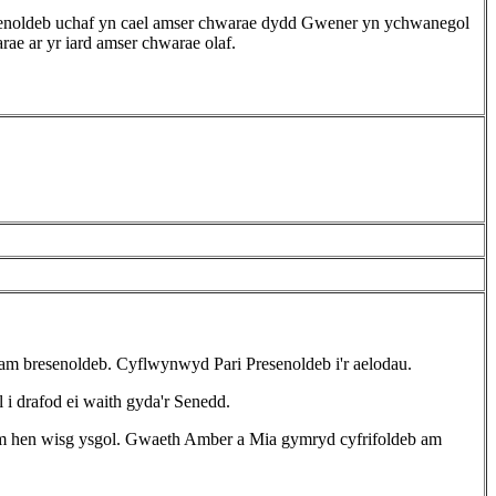
esenoldeb uchaf yn cael amser chwarae dydd Gwener yn ychwanegol
rae ar yr iard amser chwarae olaf.
am bresenoldeb. Cyflwynwyd Pari Presenoldeb i'r aelodau.
i drafod ei waith gyda'r Senedd.
 am hen wisg ysgol. Gwaeth Amber a Mia gymryd cyfrifoldeb am