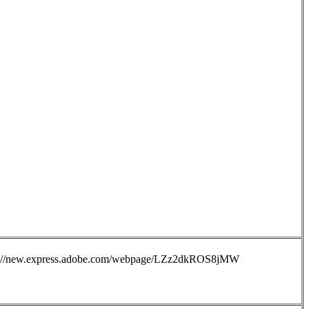
ttps://new.express.adobe.com/webpage/LZz2dkROS8jMW