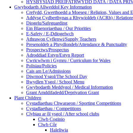
HYSBYSIAD PREIFATRWYDD DATA / DATA PRI
Gwybodaeth Allweddol Key Information
Crefydd, Gwerthoedd a Moeseg / Religion, Values and E
Addysg Cydberthynas a Rhywioldeb (ACRh) / Relations
Diogelu/Safeguarding
Ein Blaenoriaethau / Our Priorities
E-Safety / E-Ddiogelwch
Athrawon Cyflenwi/Supply Teachers
Presenoldeb a Phrydlondeb/Attendance & Punctuality
Prospectws/Prospectus
Adroddiad Estyn/Estyn Report
Cwricwlwm i Gymru / Curriculum for Wales
Polisiau/Policies
Cais am Le/Admissions
Diwrnod Ysgol/The School Day
Bwydlen Ysgol / School Menu
Gwybodaeth Meddygol / Medical Information
Grant Amddifadedd/Deprivation Grant
Plant Children
Cystadlaethau Chwaraeon / Sporting Competitions
Cystadlaethau / Competitions
Clybiau ar ôl ysgol / After school clubs
Clwb Coginio
Clwb Côr
Haleliwia