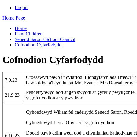
Log in
Home Page
Home
Plant Children
Senedd Saron / School Council
Cofnodion Cyfarfodydd
Cofnodion Cyfarfodydd
Croesawyd pawb i'r cyfarfod. Llongyfarchiadau mawr i'r 
7.9.23
bawb ddod a'i cynllun at Mrs Evans a Mrs Bonsall erbyn y
Penderfynwyd bod angen swyddi ar gyfer y pwyllgor fel 
21.9.23
ysgrifenyddion ar y pwyllgor.
Cyhoeddwyd Wiliam fel cadeirydd Senedd Saron. Roedd y
Cyhoeddwyd Leo a Olivia yn ysgrifenyddion.
Doedd pawb ddim wedi dod a chynlluniau bathodynau eto
6.10.23