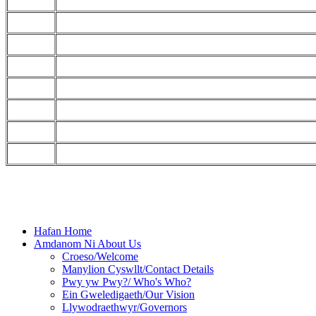
Hafan Home
Amdanom Ni About Us
Croeso/Welcome
Manylion Cyswllt/Contact Details
Pwy yw Pwy?/ Who's Who?
Ein Gweledigaeth/Our Vision
Llywodraethwyr/Governors