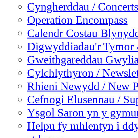
Cyngherddau / Concert
Operation Encompass
Calendr Costau Blynydd
Digwyddiadau'r Tymor /
Gweithgareddau Gwyliau
Cylchlythyron / Newslet
Rhieni Newydd / New P
Cefnogi Elusennau / Sup
Ysgol Saron yn y gymun
Helpu fy mhlentyn i ddy