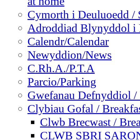
at home
Cymorth i Deuluoedd / 
Adroddiad Blynyddol i 
Calendr/Calendar
Newyddion/News
C.Rh.A./P.T.A
Parcio/Parking
Gwefanau Defnyddiol / 
Clybiau Gofal / Breakfa
Clwb Brecwast / Brea
CLWB SBRI SARON - 