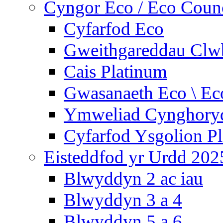
Cyngor Eco / Eco Coun
Cyfarfod Eco
Gweithgareddau Clw
Cais Platinum
Gwasanaeth Eco \ Ec
Ymweliad Cynghoryd
Cyfarfod Ysgolion P
Eisteddfod yr Urdd 202
Blwyddyn 2 ac iau
Blwyddyn 3 a 4
Blwyddyn 5 a 6