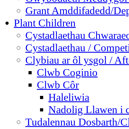
Grant Amddifadedd/Dep
Plant Children
Cystadlaethau Chwaraeo
Cystadlaethau / Competi
Clybiau ar ôl ysgol / Af
Clwb Coginio
Clwb Côr
Haleliwia
Nadolig Llawen i 
Tudalennau Dosbarth/Cl