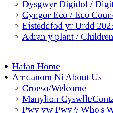
Dysgwyr Digidol / Digit
Cyngor Eco / Eco Coun
Eisteddfod yr Urdd 202
Adran y plant / Children
Hafan Home
Amdanom Ni About Us
Croeso/Welcome
Manylion Cyswllt/Conta
Pwy yw Pwy?/ Who's 