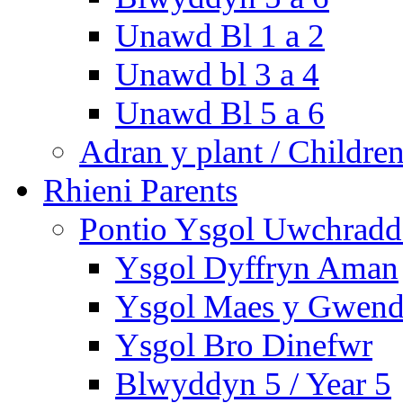
Unawd Bl 1 a 2
Unawd bl 3 a 4
Unawd Bl 5 a 6
Adran y plant / Children
Rhieni Parents
Pontio Ysgol Uwchradd 
Ysgol Dyffryn Aman
Ysgol Maes y Gwend
Ysgol Bro Dinefwr
Blwyddyn 5 / Year 5