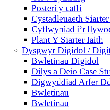
Posteri y caffi
Cystadleuaeth Siarte
Cyflwyniad i’r llywo
Plant Y Siarter Iaith
Dysgwyr Digidol / Digit
Bwletinau Digidol
Dilys a Deio Case St
Digwyddiad Arfer Dd
Bwletinau
Bwletinau