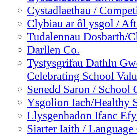
Cystadlaethau / Competi
Clybiau ar ôl ysgol / Af
Tudalennau Dosbarth/Cl
Darllen Co.
Tystysgrifau Dathlu Gwe
Celebrating School Value
Senedd Saron / School 
Ysgolion Iach/Healthy 
Llysgenhadon Ifanc Ef
Siarter Iaith / Language