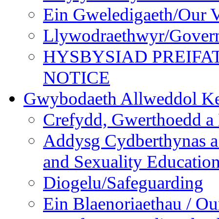
Ein Gweledigaeth/Our V
Llywodraethwyr/Gover
HYSBYSIAD PREIFA
NOTICE
Gwybodaeth Allweddol Ke
Crefydd, Gwerthoedd a 
Addysg Cydberthynas a
and Sexuality Educatio
Diogelu/Safeguarding
Ein Blaenoriaethau / Our