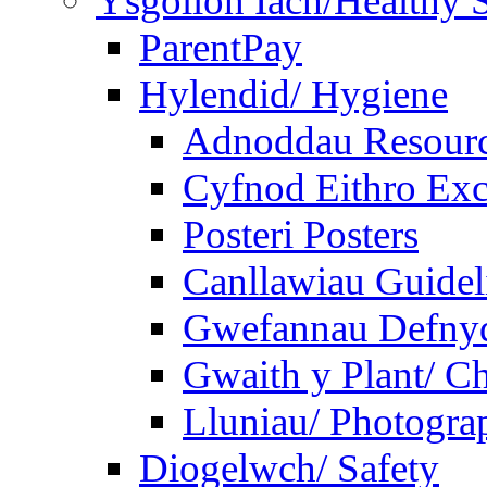
Ysgolion Iach/Healthy 
ParentPay
Hylendid/ Hygiene
Adnoddau Resour
Cyfnod Eithro Exc
Posteri Posters
Canllawiau Guidel
Gwefannau Defnyd
Gwaith y Plant/ Ch
Lluniau/ Photogra
Diogelwch/ Safety