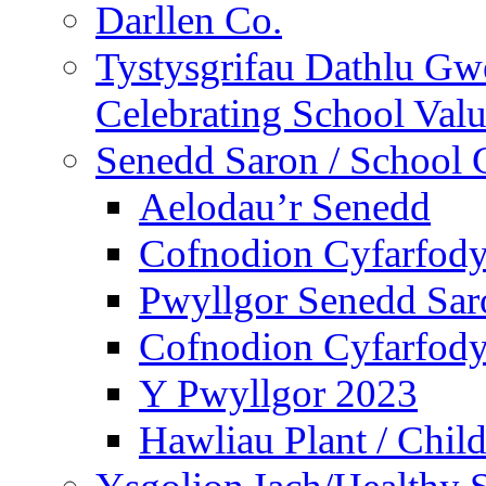
Darllen Co.
Tystysgrifau Dathlu Gwe
Celebrating School Value
Senedd Saron / School 
Aelodau’r Senedd
Cofnodion Cyfarfod
Pwyllgor Senedd Sar
Cofnodion Cyfarfod
Y Pwyllgor 2023
Hawliau Plant / Child