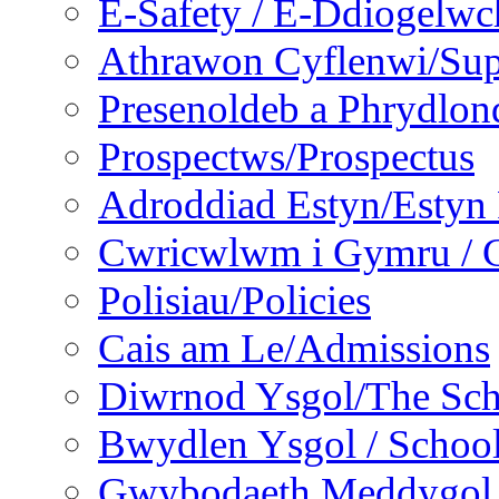
E-Safety / E-Ddiogelwc
Athrawon Cyflenwi/Sup
Presenoldeb a Phrydlon
Prospectws/Prospectus
Adroddiad Estyn/Estyn
Cwricwlwm i Gymru / C
Polisiau/Policies
Cais am Le/Admissions
Diwrnod Ysgol/The Sc
Bwydlen Ysgol / Schoo
Gwybodaeth Meddygol /