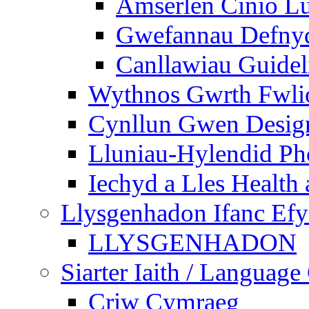
Amserlen Cinio Lu
Gwefannau Defnyd
Canllawiau Guidel
Wythnos Gwrth Fwlio
Cynllun Gwen Design
Lluniau-Hylendid Ph
Iechyd a Lles Health
Llysgenhadon Ifanc Ef
LLYSGENHADON
Siarter Iaith / Language
Criw Cymraeg