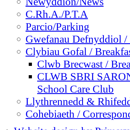
Newyddion/News
C.Rh.A./P.T.A
Parcio/Parking
Gwefanau Defnyddiol / 
Clybiau Gofal / Breakfa
Clwb Brecwast / Brea
CLWB SBRI SARON - 
School Care Club
Llythrennedd & Rhifed
Cohebiaeth / Correspon