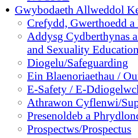
Gwybodaeth Allweddol Ke
Crefydd, Gwerthoedd a 
Addysg Cydberthynas a
and Sexuality Educatio
Diogelu/Safeguarding
Ein Blaenoriaethau / Our
E-Safety / E-Ddiogelwc
Athrawon Cyflenwi/Sup
Presenoldeb a Phrydlon
Prospectws/Prospectus