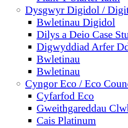
Dysgwyr Digidol / Digit
Bwletinau Digidol
Dilys a Deio Case St
Digwyddiad Arfer Dd
Bwletinau
Bwletinau
Cyngor Eco / Eco Coun
Cyfarfod Eco
Gweithgareddau Clw
Cais Platinum