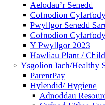
Aelodau’r Senedd
Cofnodion Cyfarfod
Pwyllgor Senedd Sar
Cofnodion Cyfarfod
Y Pwyllgor 2023
Hawliau Plant / Child
Ysgolion Iach/Healthy 
ParentPay
Hylendid/ Hygiene
Adnoddau Resour