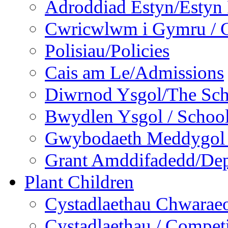
Adroddiad Estyn/Estyn
Cwricwlwm i Gymru / C
Polisiau/Policies
Cais am Le/Admissions
Diwrnod Ysgol/The Sc
Bwydlen Ysgol / Schoo
Gwybodaeth Meddygol /
Grant Amddifadedd/Dep
Plant Children
Cystadlaethau Chwaraeo
Cystadlaethau / Competi