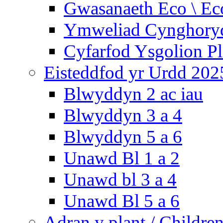
Gwasanaeth Eco \ Ec
Ymweliad Cynghoryd
Cyfarfod Ysgolion P
Eisteddfod yr Urdd 202
Blwyddyn 2 ac iau
Blwyddyn 3 a 4
Blwyddyn 5 a 6
Unawd Bl 1 a 2
Unawd bl 3 a 4
Unawd Bl 5 a 6
Adran y plant / Children