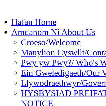
Hafan Home
Amdanom Ni About Us
Croeso/Welcome
Manylion Cyswllt/Conta
Pwy yw Pwy?/ Who's 
Ein Gweledigaeth/Our V
Llywodraethwyr/Gover
HYSBYSIAD PREIFA
NOTICE