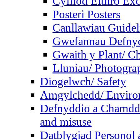
Cyfnod Eithro Exc
Posteri Posters
Canllawiau Guidel
Gwefannau Defnyd
Gwaith y Plant/ Ch
Lluniau/ Photogra
Diogelwch/ Safety
Amgylchedd/ Enviro
Defnyddio a Chamdde
and misuse
Datblygiad Personol 