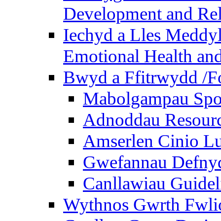
Development and Rel
Iechyd a Lles Meddyl
Emotional Health and
Bwyd a Ffitrwydd /F
Mabolgampau Spo
Adnoddau Resour
Amserlen Cinio Lu
Gwefannau Defnyd
Canllawiau Guidel
Wythnos Gwrth Fwlio