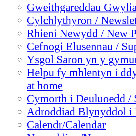
Gweithgareddau Gwyliau
Cylchlythyron / Newslet
Rhieni Newydd / New P
Cefnogi Elusennau / Sup
Ysgol Saron yn y gymun
Helpu fy mhlentyn i ddy
at home
Cymorth i Deuluoedd / 
Adroddiad Blynyddol i 
Calendr/Calendar