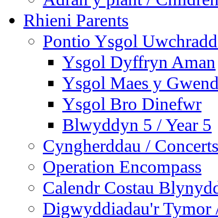
Rhieni Parents
Pontio Ysgol Uwchradd 
Ysgol Dyffryn Aman
Ysgol Maes y Gwend
Ysgol Bro Dinefwr
Blwyddyn 5 / Year 5
Cyngherddau / Concert
Operation Encompass
Calendr Costau Blynydd
Digwyddiadau'r Tymor /