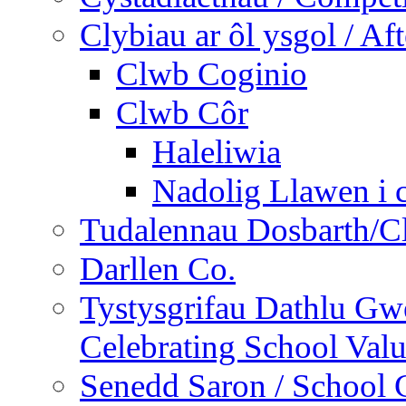
Clybiau ar ôl ysgol / Af
Clwb Coginio
Clwb Côr
Haleliwia
Nadolig Llawen i 
Tudalennau Dosbarth/Cl
Darllen Co.
Tystysgrifau Dathlu Gwe
Celebrating School Value
Senedd Saron / School 