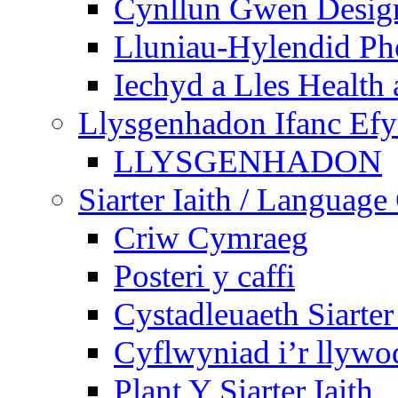
Cynllun Gwen Design
Lluniau-Hylendid Ph
Iechyd a Lles Health
Llysgenhadon Ifanc Ef
LLYSGENHADON
Siarter Iaith / Language
Criw Cymraeg
Posteri y caffi
Cystadleuaeth Siarte
Cyflwyniad i’r llywo
Plant Y Siarter Iaith