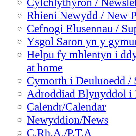
Cylchlythyron / Newslet
Rhieni Newydd / New P
Cefnogi Elusennau / Sup
Ysgol Saron yn y gymun
Helpu fy mhlentyn i ddy
at home
Cymorth i Deuluoedd / 
Adroddiad Blynyddol i 
Calendr/Calendar
Newyddion/News
C.Rh.A./P.T.A