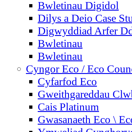
Bwletinau Digidol
Dilys a Deio Case St
Digwyddiad Arfer Dd
Bwletinau
Bwletinau
Cyngor Eco / Eco Coun
Cyfarfod Eco
Gweithgareddau Clw
Cais Platinum
Gwasanaeth Eco \ Ec