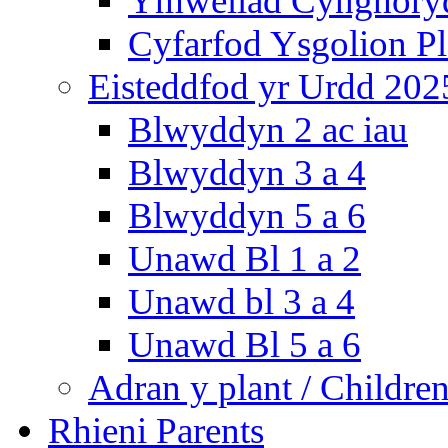
Ymweliad Cynghoryd
Cyfarfod Ysgolion P
Eisteddfod yr Urdd 202
Blwyddyn 2 ac iau
Blwyddyn 3 a 4
Blwyddyn 5 a 6
Unawd Bl 1 a 2
Unawd bl 3 a 4
Unawd Bl 5 a 6
Adran y plant / Children
Rhieni Parents