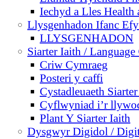
Iechyd a Lles Health
Llysgenhadon Ifanc Ef
LLYSGENHADON
Siarter Iaith / Language
Criw Cymraeg
Posteri y caffi
Cystadleuaeth Siarte
Cyflwyniad i’r llywo
Plant Y Siarter Iaith
Dysgwyr Digidol / Digit