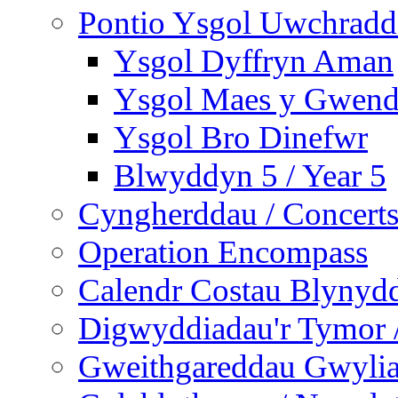
Pontio Ysgol Uwchradd 
Ysgol Dyffryn Aman
Ysgol Maes y Gwend
Ysgol Bro Dinefwr
Blwyddyn 5 / Year 5
Cyngherddau / Concert
Operation Encompass
Calendr Costau Blynydd
Digwyddiadau'r Tymor /
Gweithgareddau Gwyliau