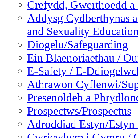
Crefydd, Gwerthoedd a 
Addysg Cydberthynas a
and Sexuality Educatio
Diogelu/Safeguarding
Ein Blaenoriaethau / Our
E-Safety / E-Ddiogelwc
Athrawon Cyflenwi/Sup
Presenoldeb a Phrydlon
Prospectws/Prospectus
Adroddiad Estyn/Estyn
Cwricwlwm i Gymru / C