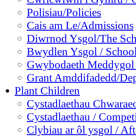
Polisiau/Policies
Cais am Le/Admissions
Diwrnod Ysgol/The Sc
Bwydlen Ysgol / Schoo
Gwybodaeth Meddygol /
Grant Amddifadedd/Dep
Plant Children
Cystadlaethau Chwaraeo
Cystadlaethau / Competi
Clybiau ar ôl ysgol / Af