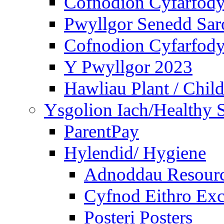
Cofnodion Cyfarfod
Pwyllgor Senedd Sar
Cofnodion Cyfarfod
Y Pwyllgor 2023
Hawliau Plant / Child
Ysgolion Iach/Healthy 
ParentPay
Hylendid/ Hygiene
Adnoddau Resour
Cyfnod Eithro Exc
Posteri Posters