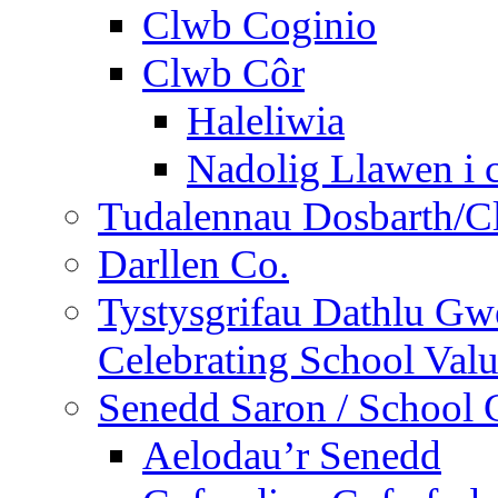
Clwb Coginio
Clwb Côr
Haleliwia
Nadolig Llawen i 
Tudalennau Dosbarth/Cl
Darllen Co.
Tystysgrifau Dathlu Gwe
Celebrating School Value
Senedd Saron / School 
Aelodau’r Senedd