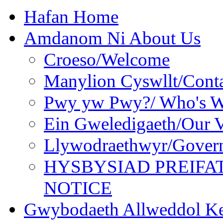
Hafan Home
Amdanom Ni About Us
Croeso/Welcome
Manylion Cyswllt/Conta
Pwy yw Pwy?/ Who's 
Ein Gweledigaeth/Our V
Llywodraethwyr/Gover
HYSBYSIAD PREIFA
NOTICE
Gwybodaeth Allweddol Ke