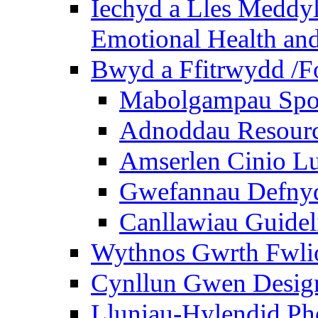
Iechyd a Lles Meddyl
Emotional Health and
Bwyd a Ffitrwydd /F
Mabolgampau Spo
Adnoddau Resour
Amserlen Cinio Lu
Gwefannau Defnyd
Canllawiau Guidel
Wythnos Gwrth Fwlio
Cynllun Gwen Design
Lluniau-Hylendid Ph