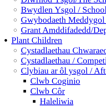
Bwydlen Ysgol / Schoo
Gwybodaeth Meddygol /
Grant Amddifadedd/Dep
Plant Children
Cystadlaethau Chwaraeo
Cystadlaethau / Competi
Clybiau ar ôl ysgol / Af
Clwb Coginio
Clwb Côr
Haleliwia