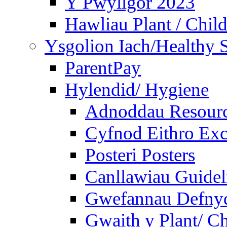
Y Pwyllgor 2023
Hawliau Plant / Child
Ysgolion Iach/Healthy 
ParentPay
Hylendid/ Hygiene
Adnoddau Resour
Cyfnod Eithro Exc
Posteri Posters
Canllawiau Guidel
Gwefannau Defnyd
Gwaith y Plant/ Ch