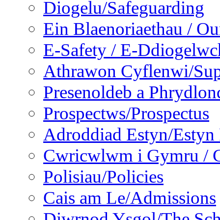
Diogelu/Safeguarding
Ein Blaenoriaethau / Our
E-Safety / E-Ddiogelwc
Athrawon Cyflenwi/Sup
Presenoldeb a Phrydlon
Prospectws/Prospectus
Adroddiad Estyn/Estyn
Cwricwlwm i Gymru / C
Polisiau/Policies
Cais am Le/Admissions
Diwrnod Ysgol/The Sc