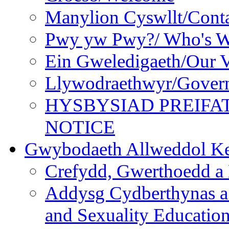
Manylion Cyswllt/Conta
Pwy yw Pwy?/ Who's 
Ein Gweledigaeth/Our V
Llywodraethwyr/Gover
HYSBYSIAD PREIFA
NOTICE
Gwybodaeth Allweddol Ke
Crefydd, Gwerthoedd a 
Addysg Cydberthynas a
and Sexuality Educatio