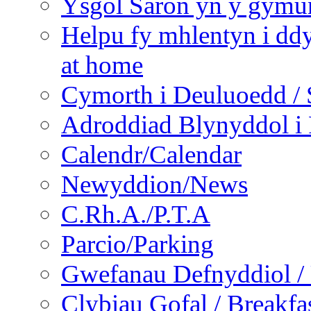
Ysgol Saron yn y gymun
Helpu fy mhlentyn i ddy
at home
Cymorth i Deuluoedd / 
Adroddiad Blynyddol i 
Calendr/Calendar
Newyddion/News
C.Rh.A./P.T.A
Parcio/Parking
Gwefanau Defnyddiol / 
Clybiau Gofal / Breakfa