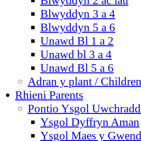
Blwyddyn 2 ac iau
Blwyddyn 3 a 4
Blwyddyn 5 a 6
Unawd Bl 1 a 2
Unawd bl 3 a 4
Unawd Bl 5 a 6
Adran y plant / Children
Rhieni Parents
Pontio Ysgol Uwchradd 
Ysgol Dyffryn Aman
Ysgol Maes y Gwend