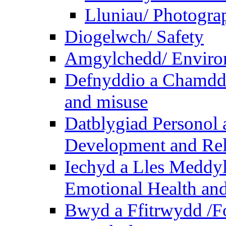
Lluniau/ Photogra
Diogelwch/ Safety
Amgylchedd/ Enviro
Defnyddio a Chamdde
and misuse
Datblygiad Personol 
Development and Rel
Iechyd a Lles Meddyl
Emotional Health and
Bwyd a Ffitrwydd /F