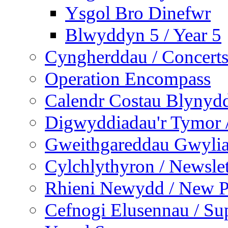
Ysgol Bro Dinefwr
Blwyddyn 5 / Year 5
Cyngherddau / Concert
Operation Encompass
Calendr Costau Blynydd
Digwyddiadau'r Tymor /
Gweithgareddau Gwyliau
Cylchlythyron / Newslet
Rhieni Newydd / New P
Cefnogi Elusennau / Sup