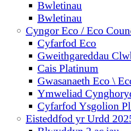
Bwletinau
Bwletinau
Cyngor Eco / Eco Coun
Cyfarfod Eco
Gweithgareddau Clw
Cais Platinum
Gwasanaeth Eco \ Ec
Ymweliad Cynghoryd
Cyfarfod Ysgolion P
Eisteddfod yr Urdd 202