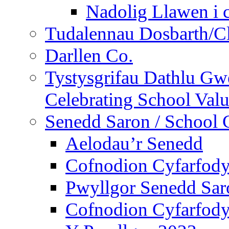
Nadolig Llawen i 
Tudalennau Dosbarth/Cl
Darllen Co.
Tystysgrifau Dathlu Gwe
Celebrating School Value
Senedd Saron / School 
Aelodau’r Senedd
Cofnodion Cyfarfod
Pwyllgor Senedd Sar
Cofnodion Cyfarfod