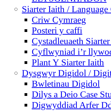
Siarter Iaith / Language
Criw Cymraeg
Posteri y caffi
Cystadleuaeth Siarte
Cyflwyniad i’r llywo
Plant Y Siarter Iaith
Dysgwyr Digidol / Digit
Bwletinau Digidol
Dilys a Deio Case St
Digwyddiad Arfer Dd