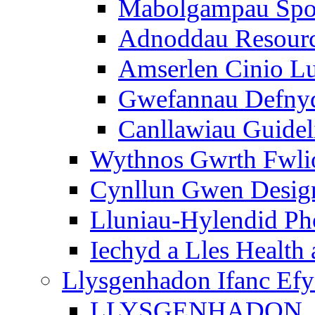
Mabolgampau Spo
Adnoddau Resour
Amserlen Cinio Lu
Gwefannau Defnyd
Canllawiau Guidel
Wythnos Gwrth Fwlio
Cynllun Gwen Design
Lluniau-Hylendid Ph
Iechyd a Lles Health
Llysgenhadon Ifanc Ef
LLYSGENHADON