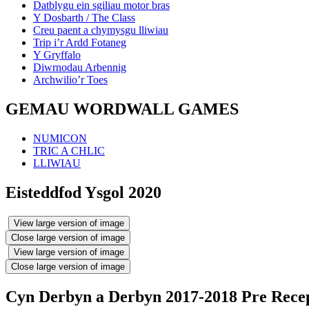
Datblygu ein sgiliau motor bras
Y Dosbarth / The Class
Creu paent a chymysgu lliwiau
Trip i’r Ardd Fotaneg
Y Gryffalo
Diwrnodau Arbennig
Archwilio’r Toes
GEMAU WORDWALL GAMES
NUMICON
TRIC A CHLIC
LLIWIAU
Eisteddfod Ysgol 2020
View large version of image
Close large version of image
View large version of image
Close large version of image
Cyn Derbyn a Derbyn 2017-2018 Pre Recep