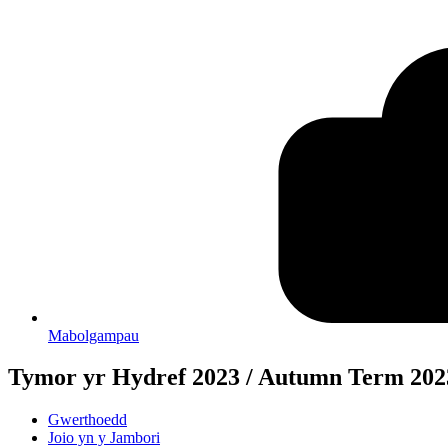
Mabolgampau
Tymor yr Hydref 2023 / Autumn Term 202
Gwerthoedd
Joio yn y Jambori