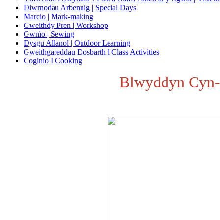
Diwrnodau Arbennig | Special Days
Marcio | Mark-making
Gweithdy Pren | Workshop
Gwnïo | Sewing
Dysgu Allanol | Outdoor Learning
Gweithgareddau Dosbarth l Class Activities
Coginio I Cooking
Blwyddyn Cyn-D