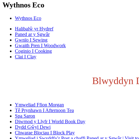
Wythnos Eco
Wythnos Eco
Halibalŵ yr Hydref
Paned ar y Sgwâr
Gwnïo I Sewing
Gwaith Pren I Woodwork
Coginio I Cooking
Clai I Clay
Blwyddyn D
Ymweliad Ffion Morgan
Tê Prynhawn I Afternoon Tea
Spa Saron
Diwrnod y Llyfr I World Book Day
Dydd Gŵyl Dewi
Chwarae Blociau I Block Play
Ymweliad i Swyddfa’r Post a chaffi Paned ar y Sgwâr | Visit to