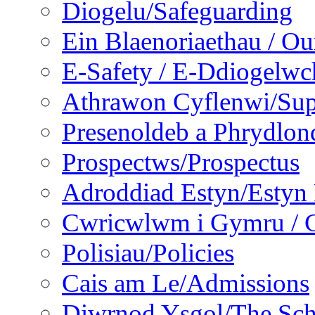
Diogelu/Safeguarding
Ein Blaenoriaethau / Our
E-Safety / E-Ddiogelwc
Athrawon Cyflenwi/Sup
Presenoldeb a Phrydlon
Prospectws/Prospectus
Adroddiad Estyn/Estyn
Cwricwlwm i Gymru / C
Polisiau/Policies
Cais am Le/Admissions
Diwrnod Ysgol/The Sc