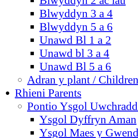
Blwyddyn 2 ac iau
Blwyddyn 3 a 4
Blwyddyn 5 a 6
Unawd Bl 1 a 2
Unawd bl 3 a 4
Unawd Bl 5 a 6
Adran y plant / Children
Rhieni Parents
Pontio Ysgol Uwchradd 
Ysgol Dyffryn Aman
Ysgol Maes y Gwend