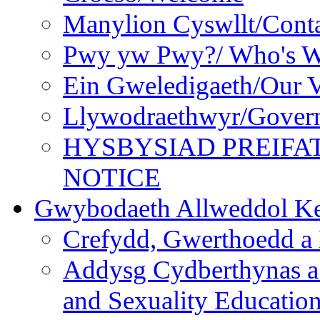
Manylion Cyswllt/Conta
Pwy yw Pwy?/ Who's 
Ein Gweledigaeth/Our V
Llywodraethwyr/Gover
HYSBYSIAD PREIFA
NOTICE
Gwybodaeth Allweddol Ke
Crefydd, Gwerthoedd a 
Addysg Cydberthynas a
and Sexuality Educatio