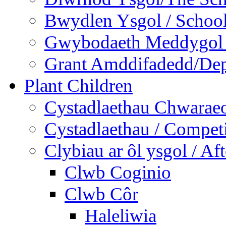
Bwydlen Ysgol / Schoo
Gwybodaeth Meddygol /
Grant Amddifadedd/Dep
Plant Children
Cystadlaethau Chwaraeo
Cystadlaethau / Competi
Clybiau ar ôl ysgol / Af
Clwb Coginio
Clwb Côr
Haleliwia