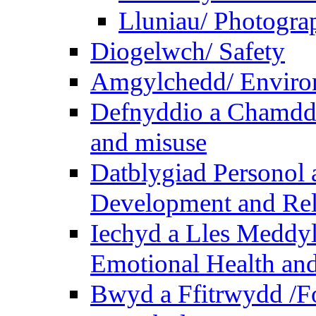
Lluniau/ Photogra
Diogelwch/ Safety
Amgylchedd/ Enviro
Defnyddio a Chamdde
and misuse
Datblygiad Personol 
Development and Rel
Iechyd a Lles Meddyl
Emotional Health and
Bwyd a Ffitrwydd /F