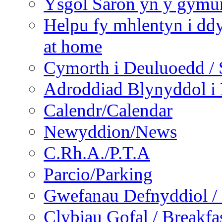
Ysgol Saron yn y gymun
Helpu fy mhlentyn i ddy
at home
Cymorth i Deuluoedd / 
Adroddiad Blynyddol i 
Calendr/Calendar
Newyddion/News
C.Rh.A./P.T.A
Parcio/Parking
Gwefanau Defnyddiol / 
Clybiau Gofal / Breakfa