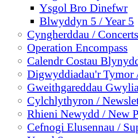
Ysgol Bro Dinefwr
Blwyddyn 5 / Year 5
Cyngherddau / Concert
Operation Encompass
Calendr Costau Blynydd
Digwyddiadau'r Tymor /
Gweithgareddau Gwyliau
Cylchlythyron / Newslet
Rhieni Newydd / New P
Cefnogi Elusennau / Sup