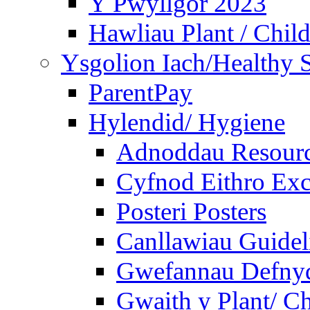
Y Pwyllgor 2023
Hawliau Plant / Child
Ysgolion Iach/Healthy 
ParentPay
Hylendid/ Hygiene
Adnoddau Resour
Cyfnod Eithro Exc
Posteri Posters
Canllawiau Guidel
Gwefannau Defnyd
Gwaith y Plant/ Ch