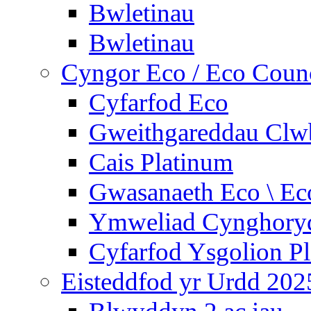
Bwletinau
Bwletinau
Cyngor Eco / Eco Coun
Cyfarfod Eco
Gweithgareddau Clw
Cais Platinum
Gwasanaeth Eco \ Ec
Ymweliad Cynghoryd
Cyfarfod Ysgolion P
Eisteddfod yr Urdd 202