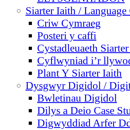
Siarter Iaith / Language
Criw Cymraeg
Posteri y caffi
Cystadleuaeth Siarte
Cyflwyniad i’r llywo
Plant Y Siarter Iaith
Dysgwyr Digidol / Digit
Bwletinau Digidol
Dilys a Deio Case St
Digwyddiad Arfer Dd