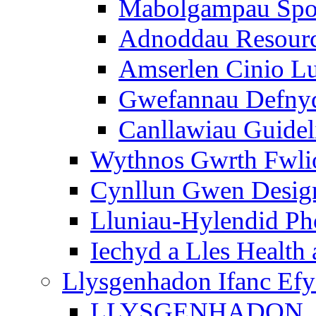
Mabolgampau Spo
Adnoddau Resour
Amserlen Cinio Lu
Gwefannau Defnyd
Canllawiau Guidel
Wythnos Gwrth Fwlio
Cynllun Gwen Design
Lluniau-Hylendid Ph
Iechyd a Lles Health
Llysgenhadon Ifanc Ef
LLYSGENHADON