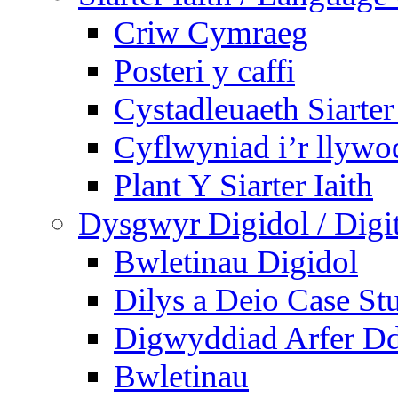
Criw Cymraeg
Posteri y caffi
Cystadleuaeth Siarte
Cyflwyniad i’r llywo
Plant Y Siarter Iaith
Dysgwyr Digidol / Digit
Bwletinau Digidol
Dilys a Deio Case St
Digwyddiad Arfer Dd
Bwletinau