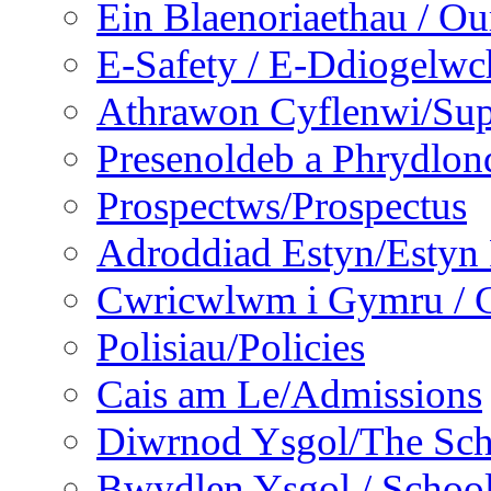
Ein Blaenoriaethau / Our
E-Safety / E-Ddiogelwc
Athrawon Cyflenwi/Sup
Presenoldeb a Phrydlon
Prospectws/Prospectus
Adroddiad Estyn/Estyn
Cwricwlwm i Gymru / C
Polisiau/Policies
Cais am Le/Admissions
Diwrnod Ysgol/The Sc
Bwydlen Ysgol / Schoo