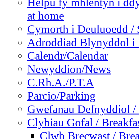
Helpu fy mhlentyn i ddy
at home
Cymorth i Deuluoedd / 
Adroddiad Blynyddol i 
Calendr/Calendar
Newyddion/News
C.Rh.A./P.T.A
Parcio/Parking
Gwefanau Defnyddiol / 
Clybiau Gofal / Breakfa
Clwb Brecwast / Brea