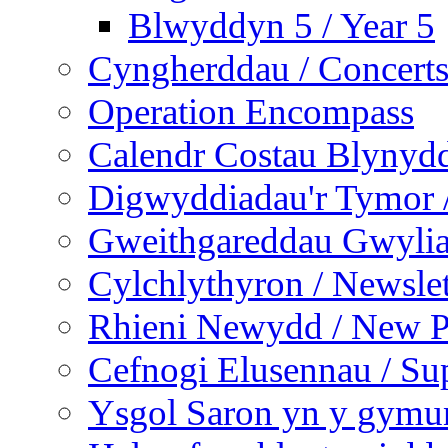
Blwyddyn 5 / Year 5
Cyngherddau / Concert
Operation Encompass
Calendr Costau Blynydd
Digwyddiadau'r Tymor /
Gweithgareddau Gwyliau
Cylchlythyron / Newslet
Rhieni Newydd / New P
Cefnogi Elusennau / Sup
Ysgol Saron yn y gymun