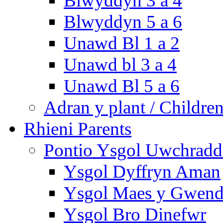
Blwyddyn 3 a 4
Blwyddyn 5 a 6
Unawd Bl 1 a 2
Unawd bl 3 a 4
Unawd Bl 5 a 6
Adran y plant / Children
Rhieni Parents
Pontio Ysgol Uwchradd 
Ysgol Dyffryn Aman
Ysgol Maes y Gwend
Ysgol Bro Dinefwr