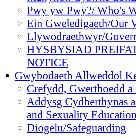
Pwy yw Pwy?/ Who's 
Ein Gweledigaeth/Our V
Llywodraethwyr/Gover
HYSBYSIAD PREIFA
NOTICE
Gwybodaeth Allweddol Ke
Crefydd, Gwerthoedd a 
Addysg Cydberthynas a
and Sexuality Educatio
Diogelu/Safeguarding