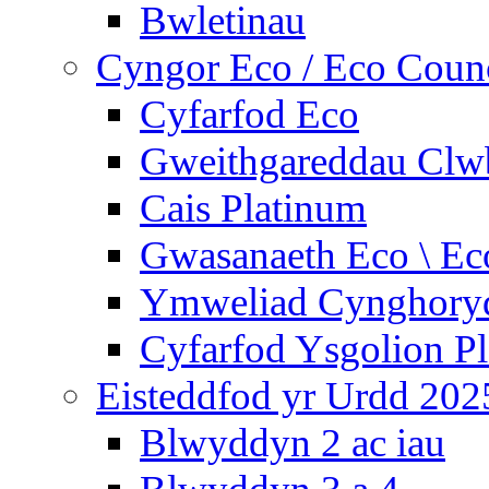
Bwletinau
Cyngor Eco / Eco Coun
Cyfarfod Eco
Gweithgareddau Clw
Cais Platinum
Gwasanaeth Eco \ Ec
Ymweliad Cynghoryd
Cyfarfod Ysgolion P
Eisteddfod yr Urdd 202
Blwyddyn 2 ac iau