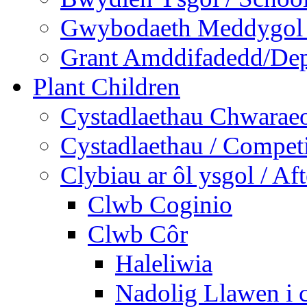
Gwybodaeth Meddygol /
Grant Amddifadedd/Dep
Plant Children
Cystadlaethau Chwaraeo
Cystadlaethau / Competi
Clybiau ar ôl ysgol / Af
Clwb Coginio
Clwb Côr
Haleliwia
Nadolig Llawen i 