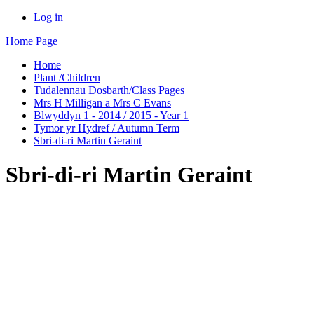
Log in
Home Page
Home
Plant /Children
Tudalennau Dosbarth/Class Pages
Mrs H Milligan a Mrs C Evans
Blwyddyn 1 - 2014 / 2015 - Year 1
Tymor yr Hydref / Autumn Term
Sbri-di-ri Martin Geraint
Sbri-di-ri Martin Geraint