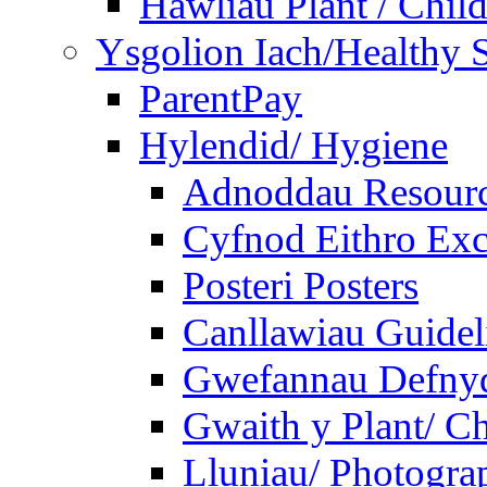
Hawliau Plant / Child
Ysgolion Iach/Healthy 
ParentPay
Hylendid/ Hygiene
Adnoddau Resour
Cyfnod Eithro Exc
Posteri Posters
Canllawiau Guidel
Gwefannau Defnyd
Gwaith y Plant/ Ch
Lluniau/ Photogra