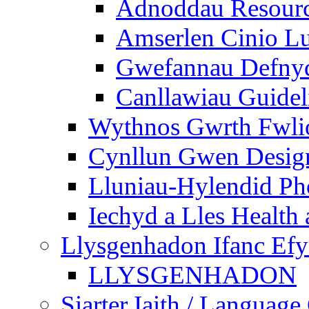
Adnoddau Resour
Amserlen Cinio Lu
Gwefannau Defnyd
Canllawiau Guidel
Wythnos Gwrth Fwlio
Cynllun Gwen Design
Lluniau-Hylendid Ph
Iechyd a Lles Health
Llysgenhadon Ifanc Ef
LLYSGENHADON
Siarter Iaith / Language