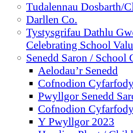
Tudalennau Dosbarth/Cl
Darllen Co.
Tystysgrifau Dathlu Gwe
Celebrating School Value
Senedd Saron / School 
Aelodau’r Senedd
Cofnodion Cyfarfod
Pwyllgor Senedd Sar
Cofnodion Cyfarfod
Y Pwyllgor 2023