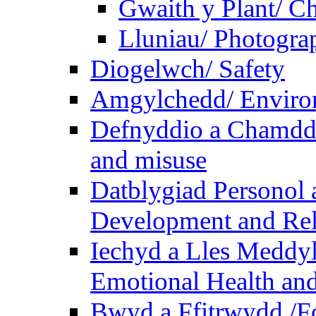
Gwaith y Plant/ Ch
Lluniau/ Photogra
Diogelwch/ Safety
Amgylchedd/ Enviro
Defnyddio a Chamdde
and misuse
Datblygiad Personol 
Development and Rel
Iechyd a Lles Meddyl
Emotional Health and
Bwyd a Ffitrwydd /F