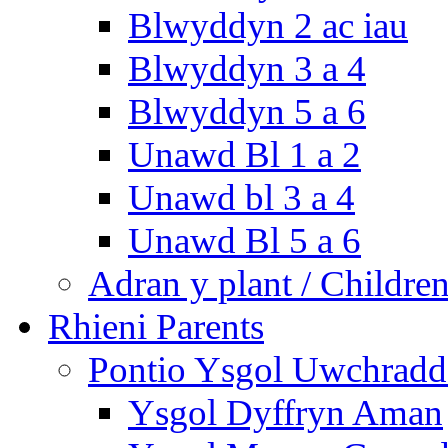
Blwyddyn 2 ac iau
Blwyddyn 3 a 4
Blwyddyn 5 a 6
Unawd Bl 1 a 2
Unawd bl 3 a 4
Unawd Bl 5 a 6
Adran y plant / Children
Rhieni Parents
Pontio Ysgol Uwchradd 
Ysgol Dyffryn Aman