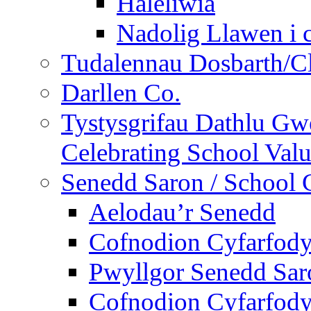
Haleliwia
Nadolig Llawen i 
Tudalennau Dosbarth/Cl
Darllen Co.
Tystysgrifau Dathlu Gwe
Celebrating School Value
Senedd Saron / School 
Aelodau’r Senedd
Cofnodion Cyfarfod
Pwyllgor Senedd Sar
Cofnodion Cyfarfod