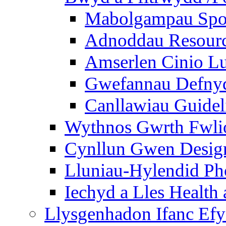
Mabolgampau Spo
Adnoddau Resour
Amserlen Cinio Lu
Gwefannau Defnyd
Canllawiau Guidel
Wythnos Gwrth Fwlio
Cynllun Gwen Design
Lluniau-Hylendid Ph
Iechyd a Lles Health
Llysgenhadon Ifanc Ef