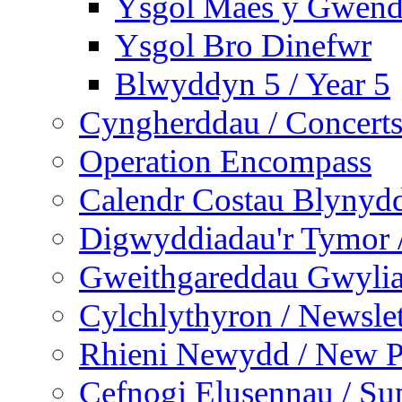
Ysgol Maes y Gwend
Ysgol Bro Dinefwr
Blwyddyn 5 / Year 5
Cyngherddau / Concert
Operation Encompass
Calendr Costau Blynydd
Digwyddiadau'r Tymor /
Gweithgareddau Gwyliau
Cylchlythyron / Newslet
Rhieni Newydd / New P
Cefnogi Elusennau / Sup