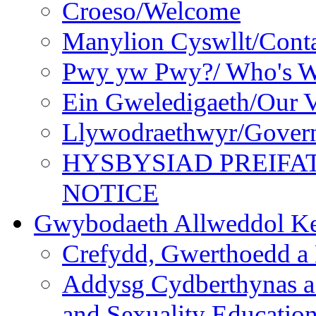
Croeso/Welcome
Manylion Cyswllt/Conta
Pwy yw Pwy?/ Who's 
Ein Gweledigaeth/Our V
Llywodraethwyr/Gover
HYSBYSIAD PREIFA
NOTICE
Gwybodaeth Allweddol Ke
Crefydd, Gwerthoedd a 
Addysg Cydberthynas a
and Sexuality Educatio