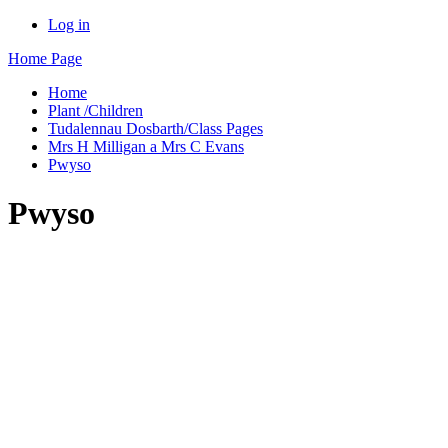
Log in
Home Page
Home
Plant /Children
Tudalennau Dosbarth/Class Pages
Mrs H Milligan a Mrs C Evans
Pwyso
Pwyso