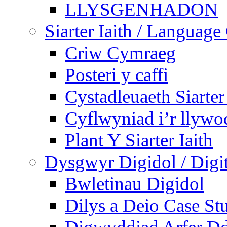
LLYSGENHADON
Siarter Iaith / Language
Criw Cymraeg
Posteri y caffi
Cystadleuaeth Siarte
Cyflwyniad i’r llywo
Plant Y Siarter Iaith
Dysgwyr Digidol / Digit
Bwletinau Digidol
Dilys a Deio Case St