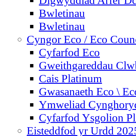
Digwyddiad Arfer Dd
Bwletinau
Bwletinau
Cyngor Eco / Eco Coun
Cyfarfod Eco
Gweithgareddau Clw
Cais Platinum
Gwasanaeth Eco \ Ec
Ymweliad Cynghoryd
Cyfarfod Ysgolion P
Eisteddfod yr Urdd 202