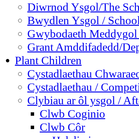
Diwrnod Ysgol/The Sc
Bwydlen Ysgol / Schoo
Gwybodaeth Meddygol /
Grant Amddifadedd/Dep
Plant Children
Cystadlaethau Chwaraeo
Cystadlaethau / Competi
Clybiau ar ôl ysgol / Af
Clwb Coginio
Clwb Côr