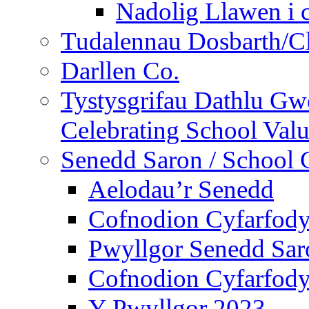
Nadolig Llawen i 
Tudalennau Dosbarth/Cl
Darllen Co.
Tystysgrifau Dathlu Gwe
Celebrating School Value
Senedd Saron / School 
Aelodau’r Senedd
Cofnodion Cyfarfod
Pwyllgor Senedd Sar
Cofnodion Cyfarfod
Y Pwyllgor 2023