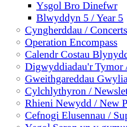
Ysgol Bro Dinefwr
Blwyddyn 5 / Year 5
Cyngherddau / Concert
Operation Encompass
Calendr Costau Blynydd
Digwyddiadau'r Tymor /
Gweithgareddau Gwyliau
Cylchlythyron / Newslet
Rhieni Newydd / New P
Cefnogi Elusennau / Sup