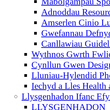
Mabolgampau Spo
Adnoddau Resour
Amserlen Cinio Lu
Gwefannau Defnyd
Canllawiau Guidel
Wythnos Gwrth Fwlio
Cynllun Gwen Design
Lluniau-Hylendid Ph
Iechyd a Lles Health
Llysgenhadon Ifanc Ef
LLYSGENHADON