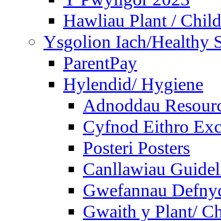
Hawliau Plant / Child
Ysgolion Iach/Healthy 
ParentPay
Hylendid/ Hygiene
Adnoddau Resour
Cyfnod Eithro Exc
Posteri Posters
Canllawiau Guidel
Gwefannau Defnyd
Gwaith y Plant/ Ch