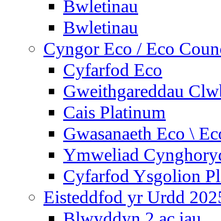
Bwletinau
Bwletinau
Cyngor Eco / Eco Coun
Cyfarfod Eco
Gweithgareddau Clw
Cais Platinum
Gwasanaeth Eco \ Ec
Ymweliad Cynghoryd
Cyfarfod Ysgolion P
Eisteddfod yr Urdd 202
Blwyddyn 2 ac iau