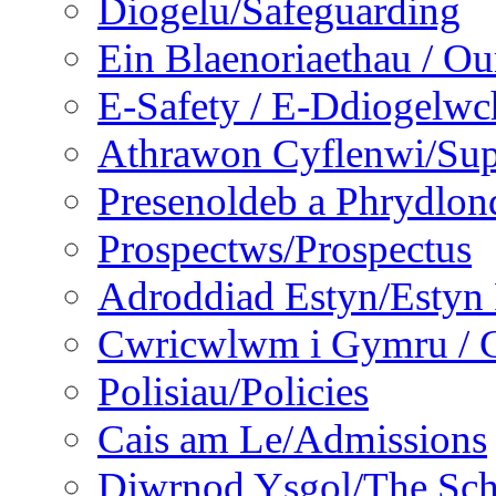
Diogelu/Safeguarding
Ein Blaenoriaethau / Our
E-Safety / E-Ddiogelwc
Athrawon Cyflenwi/Sup
Presenoldeb a Phrydlon
Prospectws/Prospectus
Adroddiad Estyn/Estyn
Cwricwlwm i Gymru / C
Polisiau/Policies
Cais am Le/Admissions
Diwrnod Ysgol/The Sc