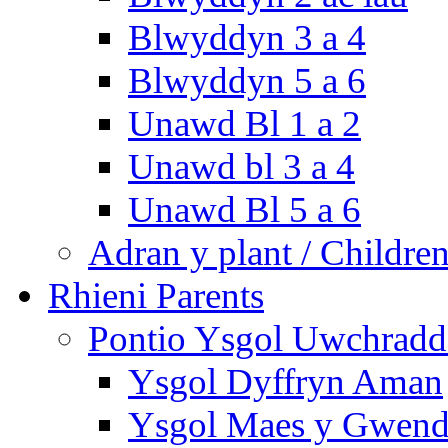
Blwyddyn 3 a 4
Blwyddyn 5 a 6
Unawd Bl 1 a 2
Unawd bl 3 a 4
Unawd Bl 5 a 6
Adran y plant / Children
Rhieni Parents
Pontio Ysgol Uwchradd 
Ysgol Dyffryn Aman
Ysgol Maes y Gwend