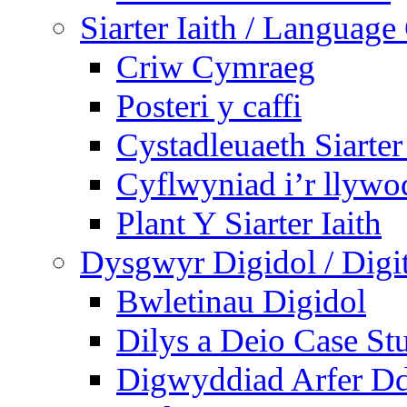
Siarter Iaith / Language
Criw Cymraeg
Posteri y caffi
Cystadleuaeth Siarte
Cyflwyniad i’r llywo
Plant Y Siarter Iaith
Dysgwyr Digidol / Digit
Bwletinau Digidol
Dilys a Deio Case St
Digwyddiad Arfer Dd