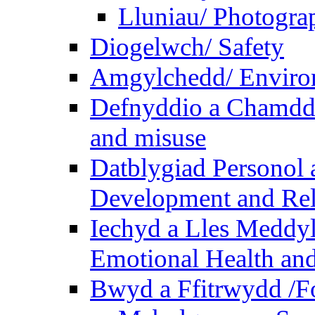
Lluniau/ Photogra
Diogelwch/ Safety
Amgylchedd/ Enviro
Defnyddio a Chamdde
and misuse
Datblygiad Personol 
Development and Rel
Iechyd a Lles Meddyl
Emotional Health and
Bwyd a Ffitrwydd /F