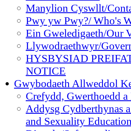
Manylion Cyswllt/Conta
Pwy yw Pwy?/ Who's 
Ein Gweledigaeth/Our V
Llywodraethwyr/Gover
HYSBYSIAD PREIFA
NOTICE
Gwybodaeth Allweddol Ke
Crefydd, Gwerthoedd a 
Addysg Cydberthynas a
and Sexuality Educatio