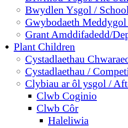
Bwydlen Ysgol / Schoo
Gwybodaeth Meddygol /
Grant Amddifadedd/Dep
Plant Children
Cystadlaethau Chwaraeo
Cystadlaethau / Competi
Clybiau ar ôl ysgol / Af
Clwb Coginio
Clwb Côr
Haleliwia