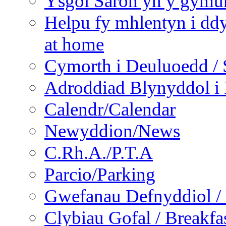
Ysgol Saron yn y gymun
Helpu fy mhlentyn i ddy
at home
Cymorth i Deuluoedd / 
Adroddiad Blynyddol i 
Calendr/Calendar
Newyddion/News
C.Rh.A./P.T.A
Parcio/Parking
Gwefanau Defnyddiol / 
Clybiau Gofal / Breakfa