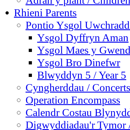
Adran y plant / Children
Rhieni Parents
Pontio Ysgol Uwchradd 
Ysgol Dyffryn Aman
Ysgol Maes y Gwend
Ysgol Bro Dinefwr
Blwyddyn 5 / Year 5
Cyngherddau / Concert
Operation Encompass
Calendr Costau Blynydd
Digwyddiadau'r Tymor /