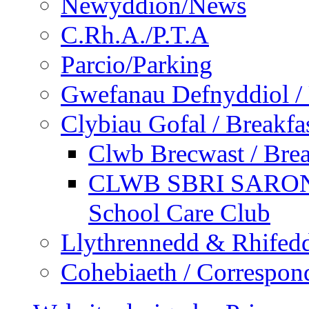
Newyddion/News
C.Rh.A./P.T.A
Parcio/Parking
Gwefanau Defnyddiol / 
Clybiau Gofal / Breakfa
Clwb Brecwast / Brea
CLWB SBRI SARON - 
School Care Club
Llythrennedd & Rhifed
Cohebiaeth / Correspon