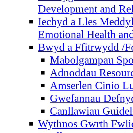
Development and Rel
Iechyd a Lles Meddyl
Emotional Health and
Bwyd a Ffitrwydd /F
Mabolgampau Spo
Adnoddau Resour
Amserlen Cinio Lu
Gwefannau Defnyd
Canllawiau Guidel
Wythnos Gwrth Fwlio