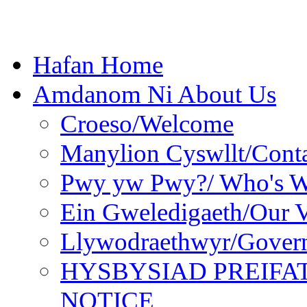
Hafan Home
Amdanom Ni About Us
Croeso/Welcome
Manylion Cyswllt/Conta
Pwy yw Pwy?/ Who's 
Ein Gweledigaeth/Our V
Llywodraethwyr/Gover
HYSBYSIAD PREIFA
NOTICE