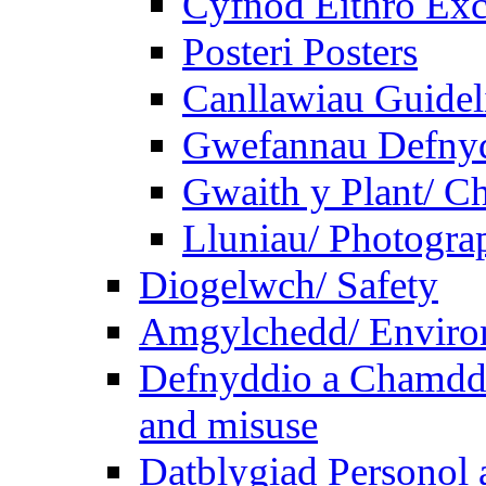
Cyfnod Eithro Exc
Posteri Posters
Canllawiau Guidel
Gwefannau Defnyd
Gwaith y Plant/ Ch
Lluniau/ Photogra
Diogelwch/ Safety
Amgylchedd/ Enviro
Defnyddio a Chamdde
and misuse
Datblygiad Personol 