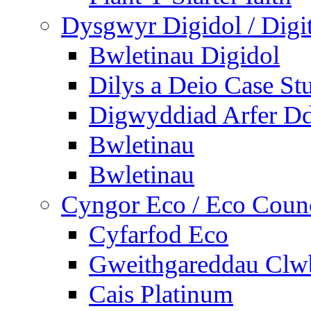
Dysgwyr Digidol / Digit
Bwletinau Digidol
Dilys a Deio Case St
Digwyddiad Arfer Dd
Bwletinau
Bwletinau
Cyngor Eco / Eco Coun
Cyfarfod Eco
Gweithgareddau Clw
Cais Platinum