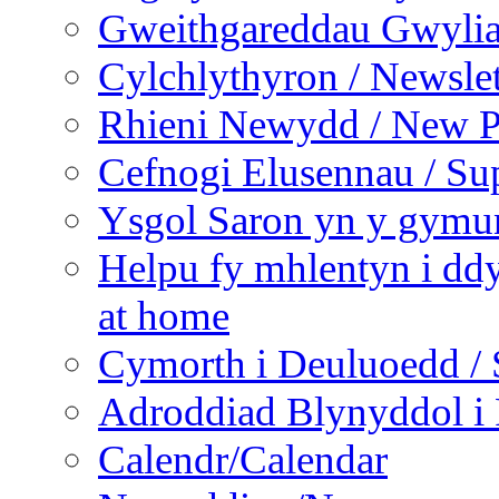
Gweithgareddau Gwyliau
Cylchlythyron / Newslet
Rhieni Newydd / New P
Cefnogi Elusennau / Sup
Ysgol Saron yn y gymun
Helpu fy mhlentyn i ddy
at home
Cymorth i Deuluoedd / 
Adroddiad Blynyddol i 
Calendr/Calendar