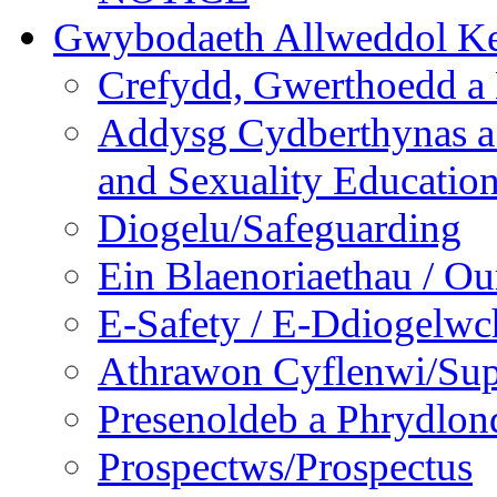
Gwybodaeth Allweddol Ke
Crefydd, Gwerthoedd a 
Addysg Cydberthynas a
and Sexuality Educatio
Diogelu/Safeguarding
Ein Blaenoriaethau / Our
E-Safety / E-Ddiogelwc
Athrawon Cyflenwi/Sup
Presenoldeb a Phrydlon
Prospectws/Prospectus