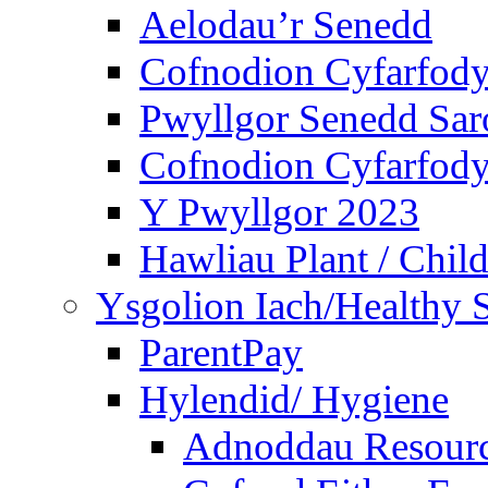
Aelodau’r Senedd
Cofnodion Cyfarfod
Pwyllgor Senedd Sar
Cofnodion Cyfarfod
Y Pwyllgor 2023
Hawliau Plant / Child
Ysgolion Iach/Healthy 
ParentPay
Hylendid/ Hygiene
Adnoddau Resour