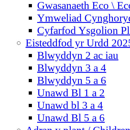
Gwasanaeth Eco \ Ec
Ymweliad Cynghoryd
Cyfarfod Ysgolion P
Eisteddfod yr Urdd 202
Blwyddyn 2 ac iau
Blwyddyn 3 a 4
Blwyddyn 5 a 6
Unawd Bl 1 a 2
Unawd bl 3 a 4
Unawd Bl 5 a 6