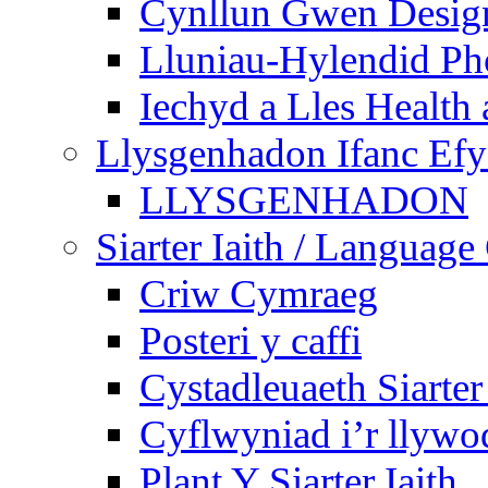
Cynllun Gwen Design
Lluniau-Hylendid Ph
Iechyd a Lles Health
Llysgenhadon Ifanc Ef
LLYSGENHADON
Siarter Iaith / Language
Criw Cymraeg
Posteri y caffi
Cystadleuaeth Siarte
Cyflwyniad i’r llywo
Plant Y Siarter Iaith