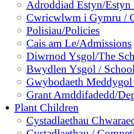
Adroddiad Estyn/Estyn
Cwricwlwm i Gymru / C
Polisiau/Policies
Cais am Le/Admissions
Diwrnod Ysgol/The Sc
Bwydlen Ysgol / Schoo
Gwybodaeth Meddygol /
Grant Amddifadedd/Dep
Plant Children
Cystadlaethau Chwaraeo
Cystadlaethau / Competi