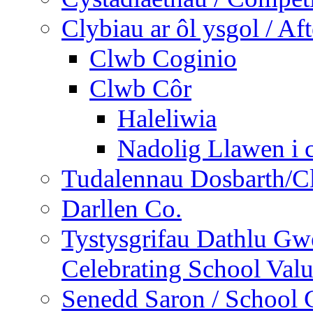
Clybiau ar ôl ysgol / Af
Clwb Coginio
Clwb Côr
Haleliwia
Nadolig Llawen i 
Tudalennau Dosbarth/Cl
Darllen Co.
Tystysgrifau Dathlu Gwe
Celebrating School Value
Senedd Saron / School 