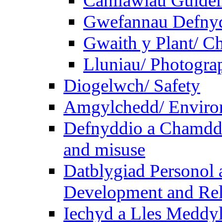
Canllawiau Guidel
Gwefannau Defnyd
Gwaith y Plant/ Ch
Lluniau/ Photogra
Diogelwch/ Safety
Amgylchedd/ Enviro
Defnyddio a Chamdde
and misuse
Datblygiad Personol 
Development and Rel
Iechyd a Lles Meddyl