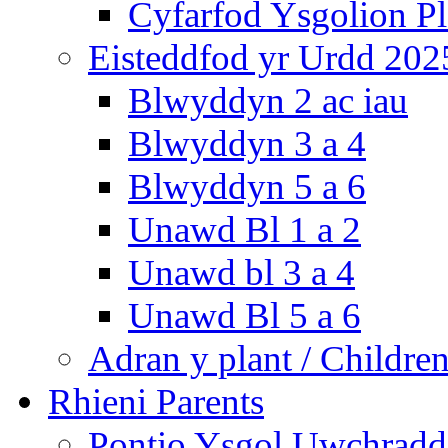
Cyfarfod Ysgolion P
Eisteddfod yr Urdd 202
Blwyddyn 2 ac iau
Blwyddyn 3 a 4
Blwyddyn 5 a 6
Unawd Bl 1 a 2
Unawd bl 3 a 4
Unawd Bl 5 a 6
Adran y plant / Children
Rhieni Parents
Pontio Ysgol Uwchradd 