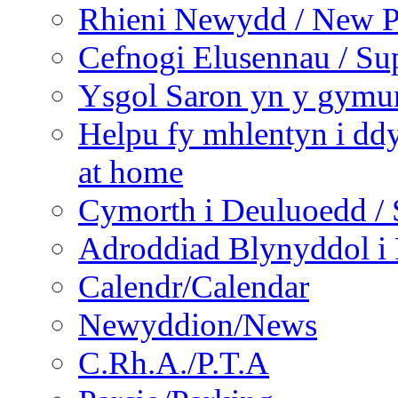
Rhieni Newydd / New P
Cefnogi Elusennau / Sup
Ysgol Saron yn y gymun
Helpu fy mhlentyn i ddy
at home
Cymorth i Deuluoedd / 
Adroddiad Blynyddol i 
Calendr/Calendar
Newyddion/News
C.Rh.A./P.T.A