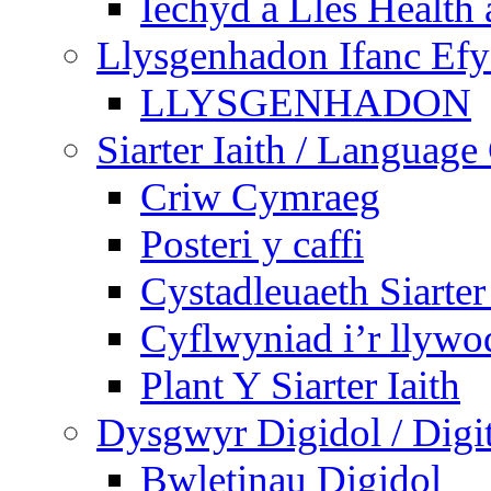
Iechyd a Lles Health
Llysgenhadon Ifanc Ef
LLYSGENHADON
Siarter Iaith / Language
Criw Cymraeg
Posteri y caffi
Cystadleuaeth Siarte
Cyflwyniad i’r llywo
Plant Y Siarter Iaith
Dysgwyr Digidol / Digit
Bwletinau Digidol