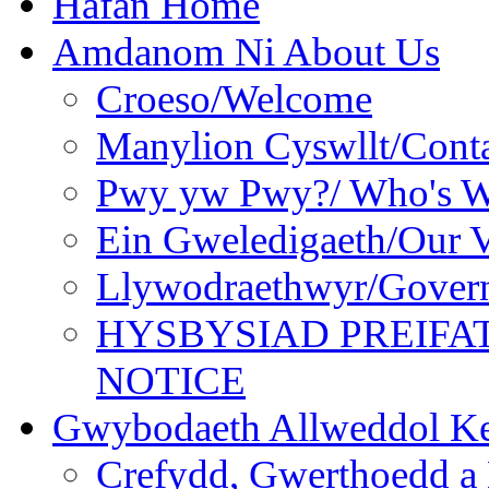
Hafan Home
Amdanom Ni About Us
Croeso/Welcome
Manylion Cyswllt/Conta
Pwy yw Pwy?/ Who's 
Ein Gweledigaeth/Our V
Llywodraethwyr/Gover
HYSBYSIAD PREIFA
NOTICE
Gwybodaeth Allweddol Ke
Crefydd, Gwerthoedd a 