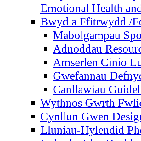
Emotional Health and
Bwyd a Ffitrwydd /F
Mabolgampau Spo
Adnoddau Resour
Amserlen Cinio Lu
Gwefannau Defnyd
Canllawiau Guidel
Wythnos Gwrth Fwlio
Cynllun Gwen Design
Lluniau-Hylendid Ph