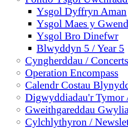
Ysgol Dyffryn Aman
Ysgol Maes y Gwend
Ysgol Bro Dinefwr
Blwyddyn 5 / Year 5
Cyngherddau / Concert
Operation Encompass
Calendr Costau Blynydd
Digwyddiadau'r Tymor /
Gweithgareddau Gwyliau
Cylchlythyron / Newslet