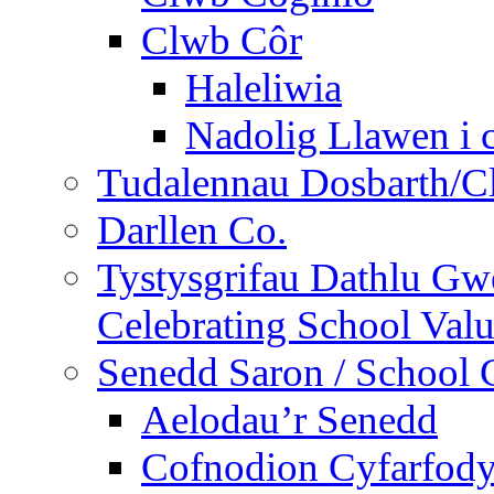
Clwb Côr
Haleliwia
Nadolig Llawen i 
Tudalennau Dosbarth/Cl
Darllen Co.
Tystysgrifau Dathlu Gwe
Celebrating School Value
Senedd Saron / School 
Aelodau’r Senedd
Cofnodion Cyfarfod