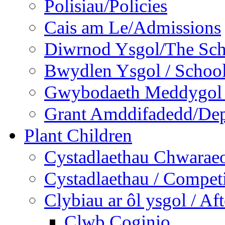
Polisiau/Policies
Cais am Le/Admissions
Diwrnod Ysgol/The Sc
Bwydlen Ysgol / Schoo
Gwybodaeth Meddygol /
Grant Amddifadedd/Dep
Plant Children
Cystadlaethau Chwaraeo
Cystadlaethau / Competi
Clybiau ar ôl ysgol / Af
Clwb Coginio