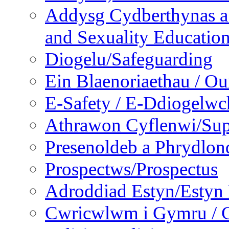
Addysg Cydberthynas a
and Sexuality Educatio
Diogelu/Safeguarding
Ein Blaenoriaethau / Our
E-Safety / E-Ddiogelwc
Athrawon Cyflenwi/Sup
Presenoldeb a Phrydlon
Prospectws/Prospectus
Adroddiad Estyn/Estyn
Cwricwlwm i Gymru / C