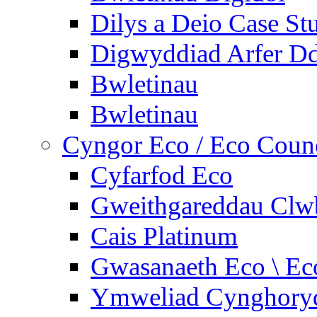
Dilys a Deio Case St
Digwyddiad Arfer Dd
Bwletinau
Bwletinau
Cyngor Eco / Eco Coun
Cyfarfod Eco
Gweithgareddau Clw
Cais Platinum
Gwasanaeth Eco \ Ec
Ymweliad Cynghoryd