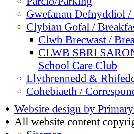
Parcio/Parking
Gwefanau Defnyddiol / 
Clybiau Gofal / Breakfa
Clwb Brecwast / Brea
CLWB SBRI SARON - 
School Care Club
Llythrennedd & Rhifed
Cohebiaeth / Correspon
Website design by Primary
All website content copyr