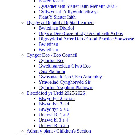
Posteri y caffi
Cystadleuaeth Siarter Iaith Mehefin 2025
Cyflwyniad i’r llywodraethwyr
Plant Y Siarter Iaith
Dysgwyr Digidol / Digital Learners
Bwletinau Digidol
Dilys a Deio Case Study / Astudiaeth Achos
Digwyddiad Arfer Dda / Good Practice Showcase
Bwletinau
Bwletinau
Cyngor Eco / Eco Council
Cyfarfod Eco
Gweithgareddau Clwb Eco
Cais Platinum
Gwasanaeth Eco \ Eco Assembly
Ymweliad Cynghorydd Sir
Cyfarfod Ysgolion Platinwm
Eisteddfod yr Urdd 2025/2026
Blwyddyn 2 ac iau
Blwyddyn 3 a 4
Blwyddyn 5 a 6
Unawd Bl 1 a 2
Unawd bl 3 a 4
Unawd Bl 5 a 6
Adran y plant / Children's Section