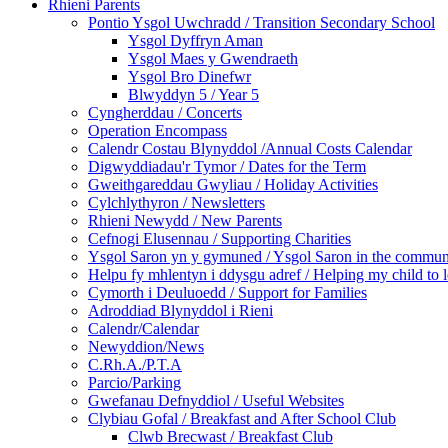
Rhieni Parents
Pontio Ysgol Uwchradd / Transition Secondary School
Ysgol Dyffryn Aman
Ysgol Maes y Gwendraeth
Ysgol Bro Dinefwr
Blwyddyn 5 / Year 5
Cyngherddau / Concerts
Operation Encompass
Calendr Costau Blynyddol /Annual Costs Calendar
Digwyddiadau'r Tymor / Dates for the Term
Gweithgareddau Gwyliau / Holiday Activities
Cylchlythyron / Newsletters
Rhieni Newydd / New Parents
Cefnogi Elusennau / Supporting Charities
Ysgol Saron yn y gymuned / Ysgol Saron in the commun
Helpu fy mhlentyn i ddysgu adref / Helping my child to 
Cymorth i Deuluoedd / Support for Families
Adroddiad Blynyddol i Rieni
Calendr/Calendar
Newyddion/News
C.Rh.A./P.T.A
Parcio/Parking
Gwefanau Defnyddiol / Useful Websites
Clybiau Gofal / Breakfast and After School Club
Clwb Brecwast / Breakfast Club