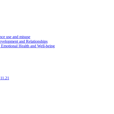
ce use and misuse
evelopment and Relationships
d Emotional Health and Well-being
.11.21