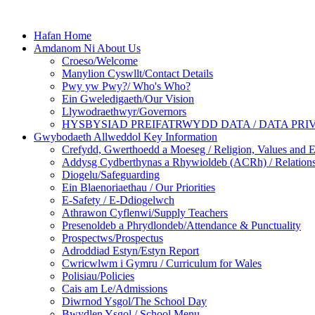
Hafan Home
Amdanom Ni About Us
Croeso/Welcome
Manylion Cyswllt/Contact Details
Pwy yw Pwy?/ Who's Who?
Ein Gweledigaeth/Our Vision
Llywodraethwyr/Governors
HYSBYSIAD PREIFATRWYDD DATA / DATA PRI
Gwybodaeth Allweddol Key Information
Crefydd, Gwerthoedd a Moeseg / Religion, Values and E
Addysg Cydberthynas a Rhywioldeb (ACRh) / Relations
Diogelu/Safeguarding
Ein Blaenoriaethau / Our Priorities
E-Safety / E-Ddiogelwch
Athrawon Cyflenwi/Supply Teachers
Presenoldeb a Phrydlondeb/Attendance & Punctuality
Prospectws/Prospectus
Adroddiad Estyn/Estyn Report
Cwricwlwm i Gymru / Curriculum for Wales
Polisiau/Policies
Cais am Le/Admissions
Diwrnod Ysgol/The School Day
Bwydlen Ysgol / School Menu