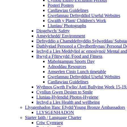
Cyfnod Eithro Exclusion Periods
Posteri Posters
Canllawiau Guidelines
Gwefannau Defnyddiol Useful Websites
Gwaith y Plant/ Children's Work
Lluniau/ Photographs
Diogelwch/ Safety
Amgylchedd/ Environment
Defnyddio a Chamddefnyddio Sylweddau/ Substan
Datblygiad Personol a Chydberthynas/ Personal D
Iechyd a Lles Meddyliol ac emosiynol/ Mental an
Bwyd a Ffitrwydd /Food and Fitness
Mabolgampau Sports Day
Adnoddau Resources
Amserlen Cinio Lunch timetable
Gwefannau Defnyddiol Useful Websites
Canllawiau Guidelines
Wythnos Gwrth Fwlio/ Anti Bullying Week 15-19
Cynllun Gwen Design to Smile
Lluniau-Hylendid Photos-Hygiene
Iechyd a Lles Health and wellbeing
Llysgenhadon Ifanc Efydd/Young Bronze Ambassadors
LLYSGENHADON
Siarter Iaith / Language Charter
Criw Cymraeg