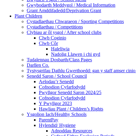
Gwybodaeth Meddygol / Medical Information
Grant Amddifadedd/Deprivation Grant
Plant Children
Cystadlaethau Chwaraeon / Sporting Competitions
Cystadlaethau / Competitions
Clybiau ar ôl ysgol / After school clubs
Clwb Coginio
Clwb Côr
Haleliwia
Nadolig Llawen i chi gyd
Tudalennau Dosbarth/Class Pages
Darllen Co.
Tystysgrifau Dathlu Gwerthoedd: gan y staff amser cinio /
Senedd Saron / School Council
Aelodau’r Senedd
Cofnodion Cyfarfodydd
Pwyllgor Senedd Saron 2024/25
Cofnodion Cyfarfodydd
Y Pwyllgor 2023
Hawliau Plant / Children’s Rights
Ysgolion Iach/Healthy Schools
ParentPay
Hylendid/ Hygiene
Adnoddau Resources