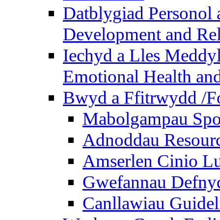
Datblygiad Personol 
Development and Rel
Iechyd a Lles Meddyl
Emotional Health and
Bwyd a Ffitrwydd /F
Mabolgampau Spo
Adnoddau Resour
Amserlen Cinio Lu
Gwefannau Defnyd
Canllawiau Guidel