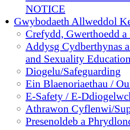
NOTICE
Gwybodaeth Allweddol Ke
Crefydd, Gwerthoedd a 
Addysg Cydberthynas a
and Sexuality Educatio
Diogelu/Safeguarding
Ein Blaenoriaethau / Our
E-Safety / E-Ddiogelwc
Athrawon Cyflenwi/Sup
Presenoldeb a Phrydlon