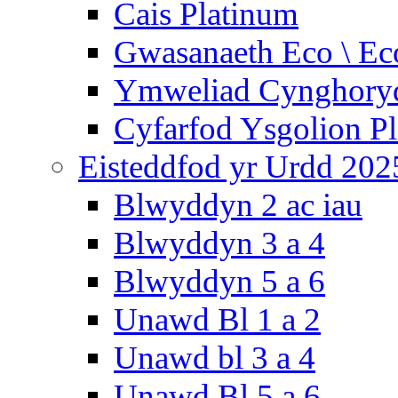
Cais Platinum
Gwasanaeth Eco \ Ec
Ymweliad Cynghoryd
Cyfarfod Ysgolion P
Eisteddfod yr Urdd 202
Blwyddyn 2 ac iau
Blwyddyn 3 a 4
Blwyddyn 5 a 6
Unawd Bl 1 a 2
Unawd bl 3 a 4
Unawd Bl 5 a 6