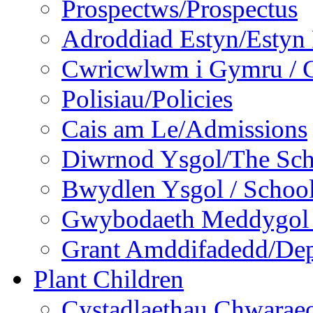
Prospectws/Prospectus
Adroddiad Estyn/Estyn
Cwricwlwm i Gymru / C
Polisiau/Policies
Cais am Le/Admissions
Diwrnod Ysgol/The Sc
Bwydlen Ysgol / Schoo
Gwybodaeth Meddygol /
Grant Amddifadedd/Dep
Plant Children
Cystadlaethau Chwaraeo