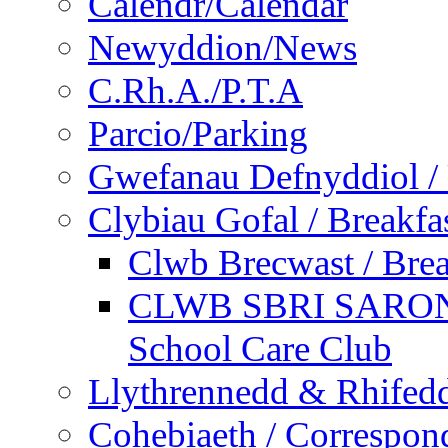
Calendr/Calendar
Newyddion/News
C.Rh.A./P.T.A
Parcio/Parking
Gwefanau Defnyddiol / 
Clybiau Gofal / Breakfa
Clwb Brecwast / Brea
CLWB SBRI SARON - 
School Care Club
Llythrennedd & Rhifed
Cohebiaeth / Correspon