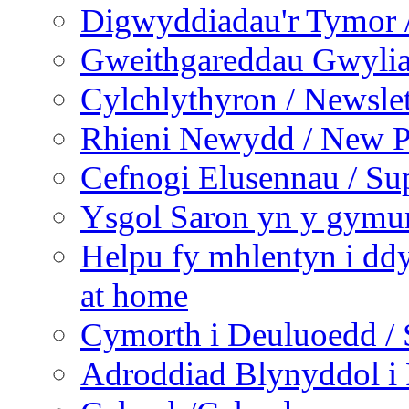
Digwyddiadau'r Tymor /
Gweithgareddau Gwyliau
Cylchlythyron / Newslet
Rhieni Newydd / New P
Cefnogi Elusennau / Sup
Ysgol Saron yn y gymun
Helpu fy mhlentyn i ddy
at home
Cymorth i Deuluoedd / 
Adroddiad Blynyddol i 