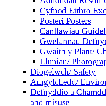
Adnoddau Resour
Cyfnod Eithro Exc
Posteri Posters
Canllawiau Guidel
Gwefannau Defnyd
Gwaith y Plant/ Ch
Lluniau/ Photogra
Diogelwch/ Safety
Amgylchedd/ Enviro
Defnyddio a Chamdde
and misuse