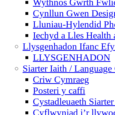
Wythnos Gwrth Fwlio
Cynllun Gwen Design
Lluniau-Hylendid Ph
Iechyd a Lles Health
Llysgenhadon Ifanc Ef
LLYSGENHADON
Siarter Iaith / Language
Criw Cymraeg
Posteri y caffi
Cystadleuaeth Siarte
Cyflwyniad i’r llywo