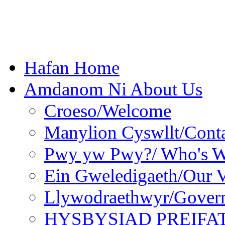
Hafan Home
Amdanom Ni About Us
Croeso/Welcome
Manylion Cyswllt/Conta
Pwy yw Pwy?/ Who's 
Ein Gweledigaeth/Our V
Llywodraethwyr/Gover
HYSBYSIAD PREIFA