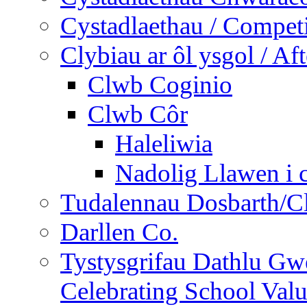
Cystadlaethau / Competi
Clybiau ar ôl ysgol / Af
Clwb Coginio
Clwb Côr
Haleliwia
Nadolig Llawen i 
Tudalennau Dosbarth/Cl
Darllen Co.
Tystysgrifau Dathlu Gwe
Celebrating School Value