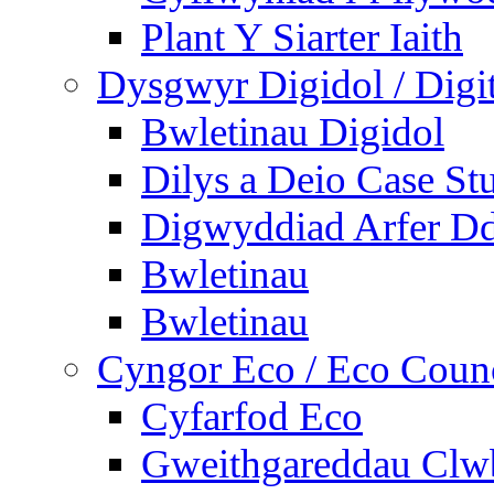
Plant Y Siarter Iaith
Dysgwyr Digidol / Digit
Bwletinau Digidol
Dilys a Deio Case St
Digwyddiad Arfer Dd
Bwletinau
Bwletinau
Cyngor Eco / Eco Coun
Cyfarfod Eco
Gweithgareddau Clw