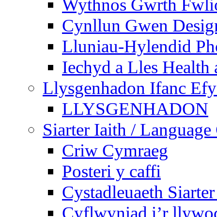
Wythnos Gwrth Fwlio
Cynllun Gwen Design
Lluniau-Hylendid Ph
Iechyd a Lles Health
Llysgenhadon Ifanc Ef
LLYSGENHADON
Siarter Iaith / Language
Criw Cymraeg
Posteri y caffi
Cystadleuaeth Siarte
Cyflwyniad i’r llywo