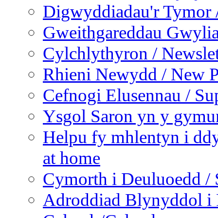
Digwyddiadau'r Tymor /
Gweithgareddau Gwyliau
Cylchlythyron / Newslet
Rhieni Newydd / New P
Cefnogi Elusennau / Sup
Ysgol Saron yn y gymun
Helpu fy mhlentyn i ddy
at home
Cymorth i Deuluoedd / 
Adroddiad Blynyddol i 