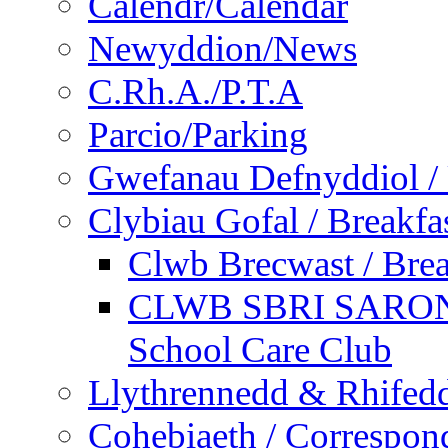
Calendr/Calendar
Newyddion/News
C.Rh.A./P.T.A
Parcio/Parking
Gwefanau Defnyddiol / 
Clybiau Gofal / Breakfa
Clwb Brecwast / Brea
CLWB SBRI SARON - 
School Care Club
Llythrennedd & Rhifed
Cohebiaeth / Correspon