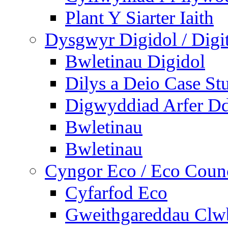
Plant Y Siarter Iaith
Dysgwyr Digidol / Digit
Bwletinau Digidol
Dilys a Deio Case St
Digwyddiad Arfer Dd
Bwletinau
Bwletinau
Cyngor Eco / Eco Coun
Cyfarfod Eco
Gweithgareddau Clw