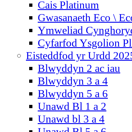
Cais Platinum
Gwasanaeth Eco \ Ec
Ymweliad Cynghoryd
Cyfarfod Ysgolion P
Eisteddfod yr Urdd 202
Blwyddyn 2 ac iau
Blwyddyn 3 a 4
Blwyddyn 5 a 6
Unawd Bl 1 a 2
Unawd bl 3 a 4
Unawd Bl 5 a 6