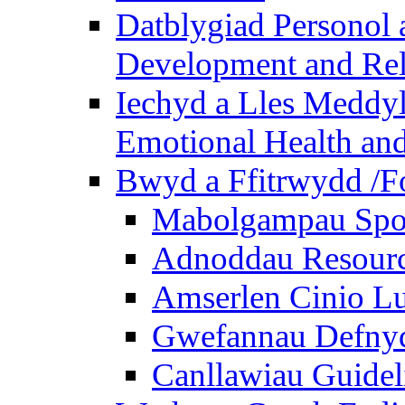
Datblygiad Personol 
Development and Rel
Iechyd a Lles Meddyl
Emotional Health and
Bwyd a Ffitrwydd /F
Mabolgampau Spo
Adnoddau Resour
Amserlen Cinio Lu
Gwefannau Defnyd
Canllawiau Guidel