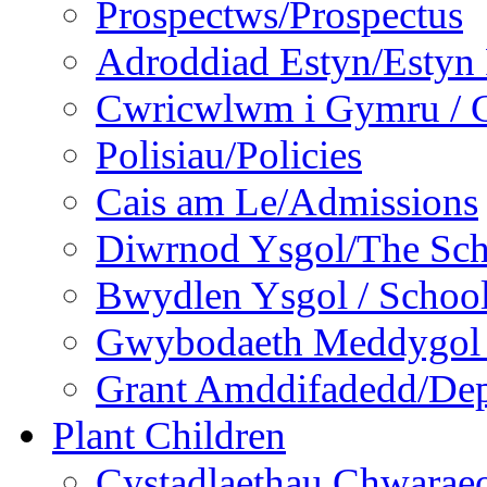
Prospectws/Prospectus
Adroddiad Estyn/Estyn
Cwricwlwm i Gymru / C
Polisiau/Policies
Cais am Le/Admissions
Diwrnod Ysgol/The Sc
Bwydlen Ysgol / Schoo
Gwybodaeth Meddygol /
Grant Amddifadedd/Dep
Plant Children
Cystadlaethau Chwaraeo