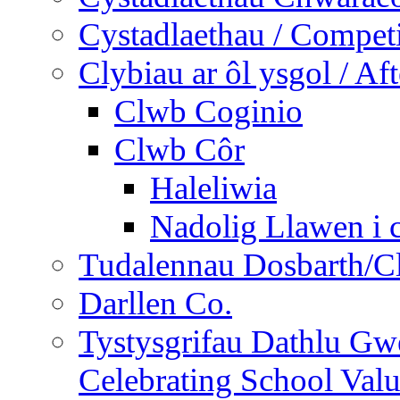
Cystadlaethau / Competi
Clybiau ar ôl ysgol / Af
Clwb Coginio
Clwb Côr
Haleliwia
Nadolig Llawen i 
Tudalennau Dosbarth/Cl
Darllen Co.
Tystysgrifau Dathlu Gwe
Celebrating School Value