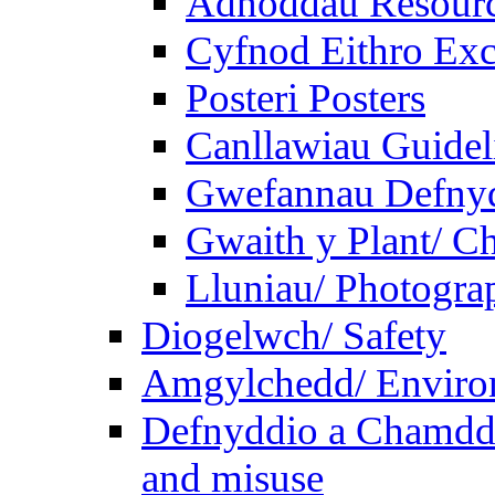
Adnoddau Resour
Cyfnod Eithro Exc
Posteri Posters
Canllawiau Guidel
Gwefannau Defnyd
Gwaith y Plant/ Ch
Lluniau/ Photogra
Diogelwch/ Safety
Amgylchedd/ Enviro
Defnyddio a Chamdde
and misuse