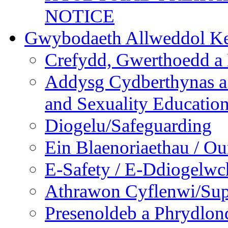
NOTICE
Gwybodaeth Allweddol Ke
Crefydd, Gwerthoedd a 
Addysg Cydberthynas a
and Sexuality Educatio
Diogelu/Safeguarding
Ein Blaenoriaethau / Our
E-Safety / E-Ddiogelwc
Athrawon Cyflenwi/Sup
Presenoldeb a Phrydlon