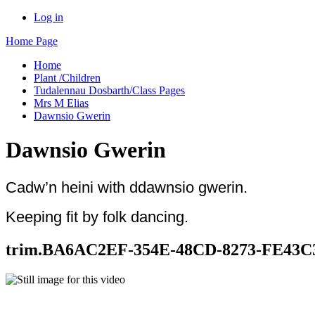
Log in
Home Page
Home
Plant /Children
Tudalennau Dosbarth/Class Pages
Mrs M Elias
Dawnsio Gwerin
Dawnsio Gwerin
Cadw’n heini with ddawnsio gwerin.
Keeping fit by folk dancing.
trim.BA6AC2EF-354E-48CD-8273-FE43