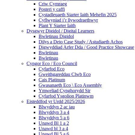
Criw Cymraeg
Posteri y caffi
Cystadleuaeth Siarter Iaith Mehefin 2025
Cyflwyniad i’r llywodraethwyr
Plant Y Siarter Iaith
Dysgwyr Digidol / Digital Learners
Bwletinau Digidol
Dilys a Deio Case Study / Astudiaeth Achos
Digwyddiad Arfer Dda / Good Practice Showcase
Bwletinau
Bwletinau
Cyngor Eco / Eco Council
Cyfarfod Eco
Gweithgareddau Clwb Eco
Cais Platinum
Gwasanaeth Eco \ Eco Assembly
Ymweliad Cynghorydd Sir
Cyfarfod Ysgolion Platinwm
Eisteddfod yr Urdd 2025/2026
Blwyddyn 2 ac iau
Blwyddyn 3 a 4
Blwyddyn 5 a 6
Unawd Bl 1 a 2
Unawd bl 3 a 4
Unawd Bl 5 a 6