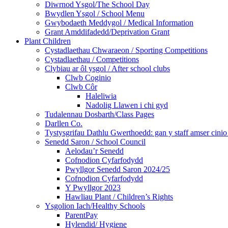
Diwrnod Ysgol/The School Day
Bwydlen Ysgol / School Menu
Gwybodaeth Meddygol / Medical Information
Grant Amddifadedd/Deprivation Grant
Plant Children
Cystadlaethau Chwaraeon / Sporting Competitions
Cystadlaethau / Competitions
Clybiau ar ôl ysgol / After school clubs
Clwb Coginio
Clwb Côr
Haleliwia
Nadolig Llawen i chi gyd
Tudalennau Dosbarth/Class Pages
Darllen Co.
Tystysgrifau Dathlu Gwerthoedd: gan y staff amser cinio /
Senedd Saron / School Council
Aelodau’r Senedd
Cofnodion Cyfarfodydd
Pwyllgor Senedd Saron 2024/25
Cofnodion Cyfarfodydd
Y Pwyllgor 2023
Hawliau Plant / Children’s Rights
Ysgolion Iach/Healthy Schools
ParentPay
Hylendid/ Hygiene