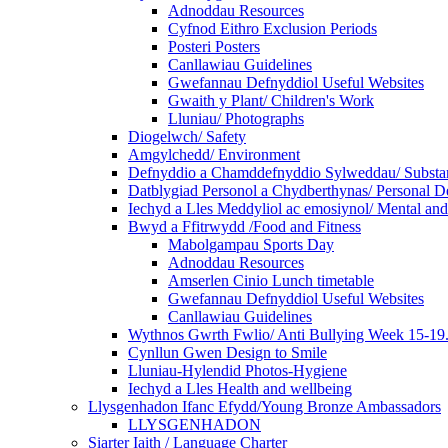
Adnoddau Resources
Cyfnod Eithro Exclusion Periods
Posteri Posters
Canllawiau Guidelines
Gwefannau Defnyddiol Useful Websites
Gwaith y Plant/ Children's Work
Lluniau/ Photographs
Diogelwch/ Safety
Amgylchedd/ Environment
Defnyddio a Chamddefnyddio Sylweddau/ Substan
Datblygiad Personol a Chydberthynas/ Personal D
Iechyd a Lles Meddyliol ac emosiynol/ Mental an
Bwyd a Ffitrwydd /Food and Fitness
Mabolgampau Sports Day
Adnoddau Resources
Amserlen Cinio Lunch timetable
Gwefannau Defnyddiol Useful Websites
Canllawiau Guidelines
Wythnos Gwrth Fwlio/ Anti Bullying Week 15-19
Cynllun Gwen Design to Smile
Lluniau-Hylendid Photos-Hygiene
Iechyd a Lles Health and wellbeing
Llysgenhadon Ifanc Efydd/Young Bronze Ambassadors
LLYSGENHADON
Siarter Iaith / Language Charter