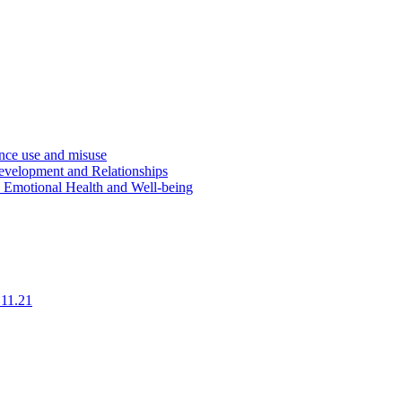
ce use and misuse
evelopment and Relationships
d Emotional Health and Well-being
.11.21