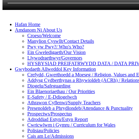
Hafan Home
Amdanom Ni About Us
Croeso/Welcome
Manylion Cyswllt/Contact Details
Pwy yw Pwy?/ Who's Who?
Ein Gweledigaeth/Our Vision
Llywodraethwyr/Governors
HYSBYSIAD PREIFATRWYDD DATA / DATA PRI
Gwybodaeth Allweddol Key Information
Crefydd, Gwerthoedd a Moeseg / Religion, Values and E
Addysg Cydberthynas a Rhywioldeb (ACRh) / Relations
Diogelu/Safeguarding
Ein Blaenoriaethau / Our Priorities
E-Safety / E-Ddiogelwch
Athrawon Cyflenwi/Supply Teachers
Presenoldeb a Phrydlondeb/Attendance & Punctuality
Prospectws/Prospectus
Adroddiad Estyn/Estyn Report
Cwricwlwm i Gymru / Curriculum for Wales
Polisiau/Policies
Cais am Le/Admissions