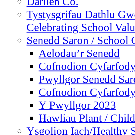
Darllen Co.
Tystysgrifau Dathlu Gwe
Celebrating School Value
Senedd Saron / School 
Aelodau’r Senedd
Cofnodion Cyfarfod
Pwyllgor Senedd Sar
Cofnodion Cyfarfod
Y Pwyllgor 2023
Hawliau Plant / Child
Ysgolion Iach/Healthy 