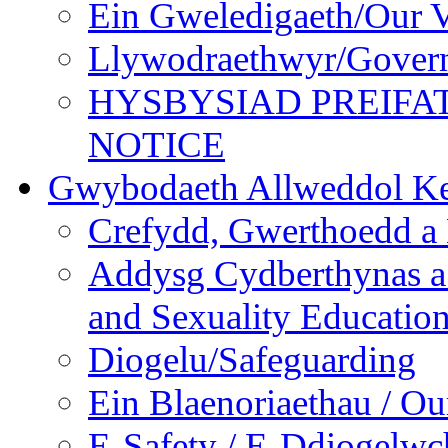
Ein Gweledigaeth/Our V
Llywodraethwyr/Gover
HYSBYSIAD PREIFA
NOTICE
Gwybodaeth Allweddol Ke
Crefydd, Gwerthoedd a 
Addysg Cydberthynas a
and Sexuality Educatio
Diogelu/Safeguarding
Ein Blaenoriaethau / Our
E-Safety / E-Ddiogelwc