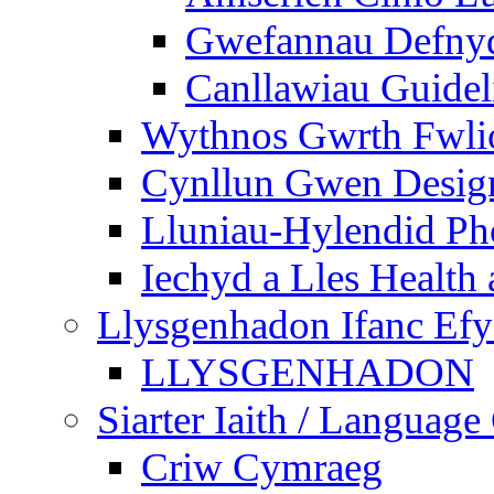
Gwefannau Defnyd
Canllawiau Guidel
Wythnos Gwrth Fwlio
Cynllun Gwen Design
Lluniau-Hylendid Ph
Iechyd a Lles Health
Llysgenhadon Ifanc Ef
LLYSGENHADON
Siarter Iaith / Language
Criw Cymraeg