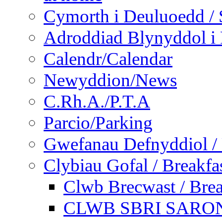
Cymorth i Deuluoedd / 
Adroddiad Blynyddol i 
Calendr/Calendar
Newyddion/News
C.Rh.A./P.T.A
Parcio/Parking
Gwefanau Defnyddiol / 
Clybiau Gofal / Breakfa
Clwb Brecwast / Brea
CLWB SBRI SARON - 