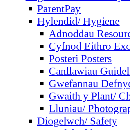
ParentPay
Hylendid/ Hygiene
Adnoddau Resour
Cyfnod Eithro Exc
Posteri Posters
Canllawiau Guidel
Gwefannau Defnyd
Gwaith y Plant/ Ch
Lluniau/ Photogra
Diogelwch/ Safety