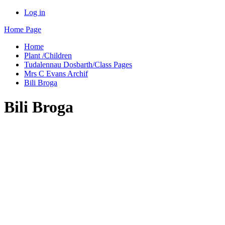
Log in
Home Page
Home
Plant /Children
Tudalennau Dosbarth/Class Pages
Mrs C Evans Archif
Bili Broga
Bili Broga