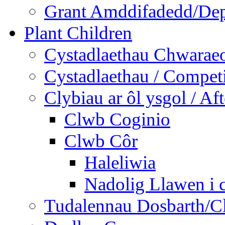
Grant Amddifadedd/Dep
Plant Children
Cystadlaethau Chwaraeo
Cystadlaethau / Competi
Clybiau ar ôl ysgol / Af
Clwb Coginio
Clwb Côr
Haleliwia
Nadolig Llawen i 
Tudalennau Dosbarth/Cl