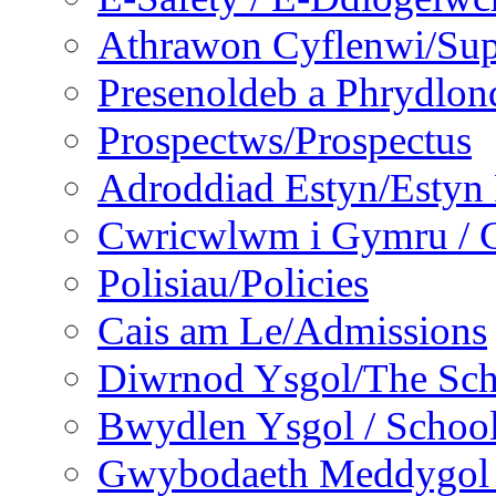
Athrawon Cyflenwi/Sup
Presenoldeb a Phrydlon
Prospectws/Prospectus
Adroddiad Estyn/Estyn
Cwricwlwm i Gymru / C
Polisiau/Policies
Cais am Le/Admissions
Diwrnod Ysgol/The Sc
Bwydlen Ysgol / Schoo
Gwybodaeth Meddygol /