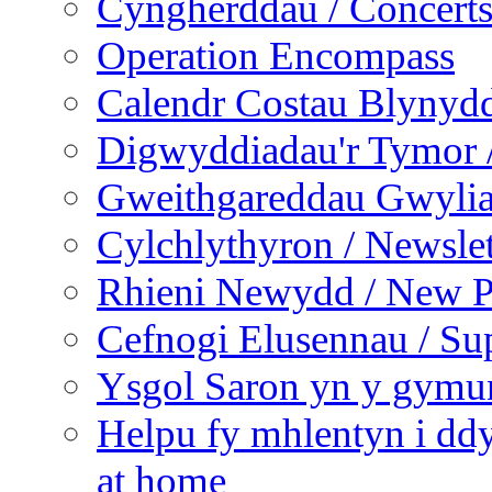
Cyngherddau / Concert
Operation Encompass
Calendr Costau Blynydd
Digwyddiadau'r Tymor /
Gweithgareddau Gwyliau
Cylchlythyron / Newslet
Rhieni Newydd / New P
Cefnogi Elusennau / Sup
Ysgol Saron yn y gymun
Helpu fy mhlentyn i ddy
at home