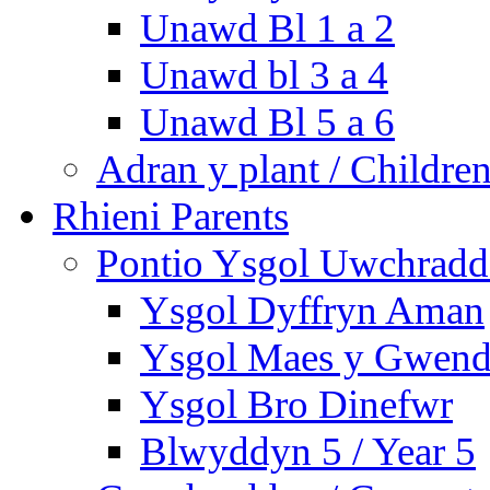
Unawd Bl 1 a 2
Unawd bl 3 a 4
Unawd Bl 5 a 6
Adran y plant / Children
Rhieni Parents
Pontio Ysgol Uwchradd 
Ysgol Dyffryn Aman
Ysgol Maes y Gwend
Ysgol Bro Dinefwr
Blwyddyn 5 / Year 5