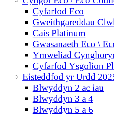
Cyngor Eco / Eco Coun
Cyfarfod Eco
Gweithgareddau Clw
Cais Platinum
Gwasanaeth Eco \ Ec
Ymweliad Cynghoryd
Cyfarfod Ysgolion P
Eisteddfod yr Urdd 202
Blwyddyn 2 ac iau
Blwyddyn 3 a 4
Blwyddyn 5 a 6