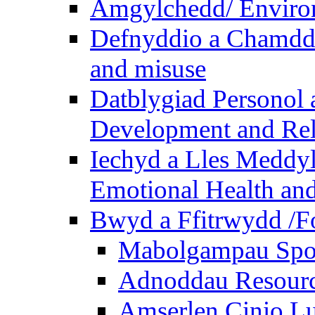
Amgylchedd/ Enviro
Defnyddio a Chamdde
and misuse
Datblygiad Personol 
Development and Rel
Iechyd a Lles Meddyl
Emotional Health and
Bwyd a Ffitrwydd /F
Mabolgampau Spo
Adnoddau Resour
Amserlen Cinio Lu