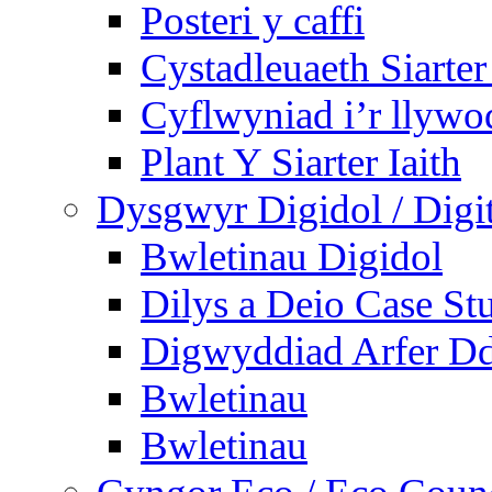
Posteri y caffi
Cystadleuaeth Siarte
Cyflwyniad i’r llywo
Plant Y Siarter Iaith
Dysgwyr Digidol / Digit
Bwletinau Digidol
Dilys a Deio Case St
Digwyddiad Arfer Dd
Bwletinau
Bwletinau